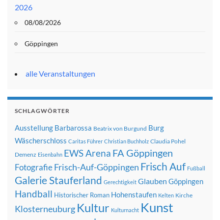
2026
08/08/2026
Göppingen
alle Veranstaltungen
SCHLAGWÖRTER
Ausstellung
Barbarossa
Burg
Beatrix von Burgund
Wäscherschloss
Claudia Pohel
Caritas Führer
Christian Buchholz
FA Göppingen
EWS Arena
Demenz
Eisenbahn
Frisch Auf
Frisch-Auf-Göppingen
Fotografie
Fußball
Galerie Stauferland
Glauben
Göppingen
Gerechtigkeit
Handball
Hohenstaufen
Historischer Roman
Kirche
Kelten
Kunst
Kultur
Klosterneuburg
Kulturnacht