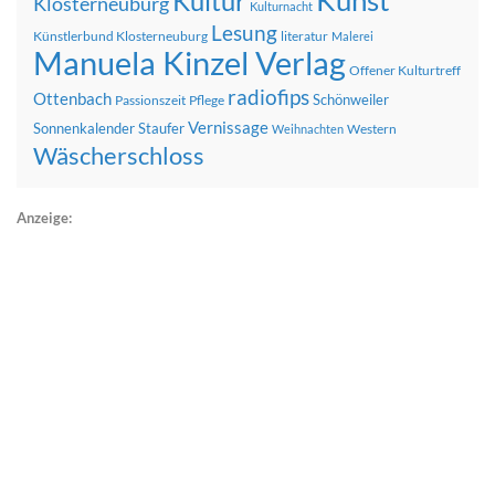
Kunst
Kultur
Klosterneuburg
Kulturnacht
Lesung
Künstlerbund Klosterneuburg
literatur
Malerei
Manuela Kinzel Verlag
Offener Kulturtreff
radiofips
Ottenbach
Schönweiler
Passionszeit
Pflege
Vernissage
Sonnenkalender
Staufer
Western
Weihnachten
Wäscherschloss
Anzeige: