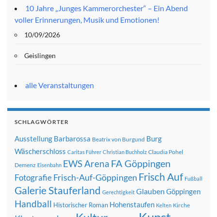
10 Jahre „Junges Kammerorchester“ – Ein Abend
voller Erinnerungen, Musik und Emotionen!
10/09/2026
Geislingen
alle Veranstaltungen
SCHLAGWÖRTER
Ausstellung
Barbarossa
Burg
Beatrix von Burgund
Wäscherschloss
Claudia Pohel
Caritas Führer
Christian Buchholz
FA Göppingen
EWS Arena
Demenz
Eisenbahn
Frisch Auf
Frisch-Auf-Göppingen
Fotografie
Fußball
Galerie Stauferland
Glauben
Göppingen
Gerechtigkeit
Handball
Hohenstaufen
Historischer Roman
Kirche
Kelten