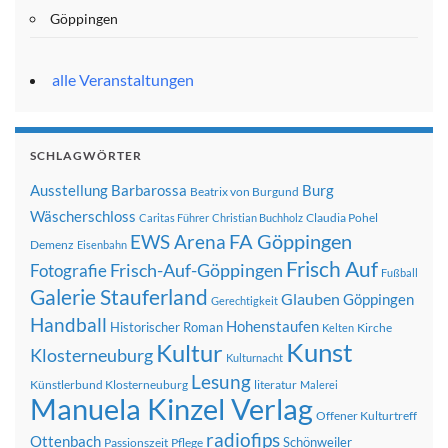
Göppingen
alle Veranstaltungen
SCHLAGWÖRTER
Ausstellung
Barbarossa
Burg
Beatrix von Burgund
Wäscherschloss
Claudia Pohel
Caritas Führer
Christian Buchholz
FA Göppingen
EWS Arena
Demenz
Eisenbahn
Frisch Auf
Frisch-Auf-Göppingen
Fotografie
Fußball
Galerie Stauferland
Glauben
Göppingen
Gerechtigkeit
Handball
Hohenstaufen
Historischer Roman
Kirche
Kelten
Kunst
Kultur
Klosterneuburg
Kulturnacht
Lesung
Künstlerbund Klosterneuburg
literatur
Malerei
Manuela Kinzel Verlag
Offener Kulturtreff
radiofips
Ottenbach
Schönweiler
Passionszeit
Pflege