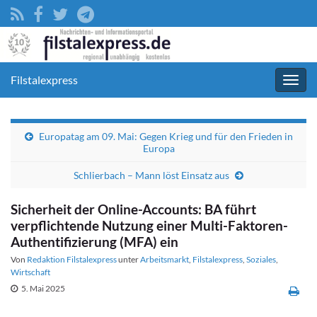
Filstalexpress
Navig
umsc
Europatag am 09. Mai: Gegen Krieg und für den Frieden in
Europa
Schlierbach – Mann löst Einsatz aus
Sicherheit der Online-Accounts: BA führt
verpflichtende Nutzung einer Multi-Faktoren-
Authentifizierung (MFA) ein
Von
Redaktion Filstalexpress
unter
Arbeitsmarkt
,
Filstalexpress
,
Soziales
,
Wirtschaft
5. Mai 2025