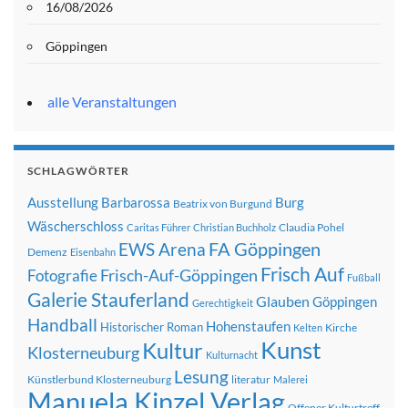
16/08/2026
Göppingen
alle Veranstaltungen
SCHLAGWÖRTER
Ausstellung
Barbarossa
Burg
Beatrix von Burgund
Wäscherschloss
Claudia Pohel
Caritas Führer
Christian Buchholz
FA Göppingen
EWS Arena
Demenz
Eisenbahn
Frisch Auf
Frisch-Auf-Göppingen
Fotografie
Fußball
Galerie Stauferland
Glauben
Göppingen
Gerechtigkeit
Handball
Hohenstaufen
Historischer Roman
Kirche
Kelten
Kunst
Kultur
Klosterneuburg
Kulturnacht
Lesung
Künstlerbund Klosterneuburg
literatur
Malerei
Manuela Kinzel Verlag
Offener Kulturtreff