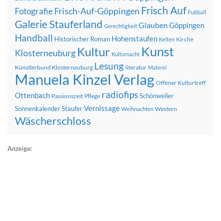
Frisch Auf
Frisch-Auf-Göppingen
Fotografie
Fußball
Galerie Stauferland
Glauben
Göppingen
Gerechtigkeit
Handball
Hohenstaufen
Historischer Roman
Kirche
Kelten
Kunst
Kultur
Klosterneuburg
Kulturnacht
Lesung
Künstlerbund Klosterneuburg
literatur
Malerei
Manuela Kinzel Verlag
Offener Kulturtreff
radiofips
Ottenbach
Schönweiler
Passionszeit
Pflege
Vernissage
Sonnenkalender
Staufer
Western
Weihnachten
Wäscherschloss
Anzeige: