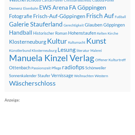
Claudia Pohel
Caritas Führer
Christian Buchholz
FA Göppingen
EWS Arena
Demenz
Eisenbahn
Frisch Auf
Frisch-Auf-Göppingen
Fotografie
Fußball
Galerie Stauferland
Glauben
Göppingen
Gerechtigkeit
Handball
Hohenstaufen
Historischer Roman
Kirche
Kelten
Kunst
Kultur
Klosterneuburg
Kulturnacht
Lesung
Künstlerbund Klosterneuburg
literatur
Malerei
Manuela Kinzel Verlag
Offener Kulturtreff
radiofips
Ottenbach
Schönweiler
Passionszeit
Pflege
Vernissage
Sonnenkalender
Staufer
Western
Weihnachten
Wäscherschloss
Anzeige: