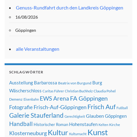
Genuss-Rundfahrt durch den Landkreis Göppingen
16/08/2026
Göppingen
alle Veranstaltungen
SCHLAGWÖRTER
Ausstellung
Barbarossa
Burg
Beatrix von Burgund
Wäscherschloss
Claudia Pohel
Caritas Führer
Christian Buchholz
FA Göppingen
EWS Arena
Demenz
Eisenbahn
Frisch Auf
Frisch-Auf-Göppingen
Fotografie
Fußball
Galerie Stauferland
Glauben
Göppingen
Gerechtigkeit
Handball
Hohenstaufen
Historischer Roman
Kirche
Kelten
Kunst
Kultur
Klosterneuburg
Kulturnacht