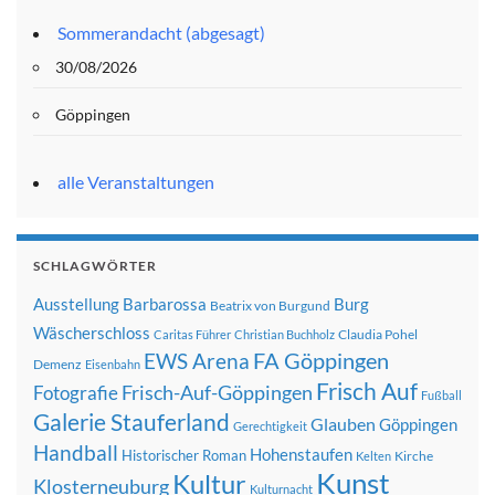
Sommerandacht (abgesagt)
30/08/2026
Göppingen
alle Veranstaltungen
SCHLAGWÖRTER
Ausstellung
Barbarossa
Burg
Beatrix von Burgund
Wäscherschloss
Claudia Pohel
Caritas Führer
Christian Buchholz
FA Göppingen
EWS Arena
Demenz
Eisenbahn
Frisch Auf
Frisch-Auf-Göppingen
Fotografie
Fußball
Galerie Stauferland
Glauben
Göppingen
Gerechtigkeit
Handball
Hohenstaufen
Historischer Roman
Kirche
Kelten
Kunst
Kultur
Klosterneuburg
Kulturnacht