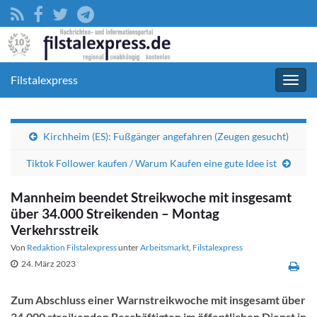
Filstalexpress
Navig
umsc
Kirchheim (ES): Fußgänger angefahren (Zeugen gesucht)
Tiktok Follower kaufen / Warum Kaufen eine gute Idee ist
Mannheim beendet Streikwoche mit insgesamt
über 34.000 Streikenden – Montag
Verkehrsstreik
Von
Redaktion Filstalexpress
unter
Arbeitsmarkt
,
Filstalexpress
24. März 2023
Zum Abschluss einer Warnstreikwoche mit insgesamt über
34.000 streikenden Beschäftigten im öffentlichen Dienst in