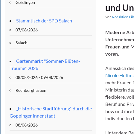
Geislingen
und U
Von
Redaktion Fil
Stammtisch der SPD Salach
07/08/2026
Moderne Arbe
Unternehmen.
Salach
Frauen und M
voran.
Gartenmarkt "Sommer-Blüten-
Träume" 2026
Anlässlich de
Nicole Hoffme
08/08/2026 - 09/08/2026
mehr Frauen f
Ministerin d
Rechberghasuen
flexiblere, v
Beruf und Pri
„Historische Stadtführung“ durch die
how und ihre 
Göppinger Innenstadt
individuellen
08/08/2026
Unter dem Beg