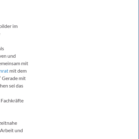
bilder im
e
ls
ven und
gemeinsam mit
nrat
mit dem
“ Gerade mit
hen sei das
Fachkräfte
zeitnahe
 Arbeit und