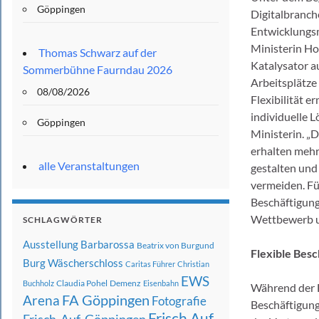
Göppingen
Digitalbranch
Entwicklungsm
Ministerin Ho
Thomas Schwarz auf der
Katalysator a
Sommerbühne Faurndau 2026
Arbeitsplätze
08/08/2026
Flexibilität 
individuelle L
Göppingen
Ministerin. „D
erhalten mehr
alle Veranstaltungen
gestalten und
vermeiden. Fü
Beschäftigung
Wettbewerb um
SCHLAGWÖRTER
Ausstellung
Barbarossa
Beatrix von Burgund
Flexible Bes
Burg Wäscherschloss
Caritas Führer
Christian
EWS
Claudia Pohel
Demenz
Buchholz
Eisenbahn
Während der F
FA Göppingen
Arena
Fotografie
Beschäftigung
Frisch Auf