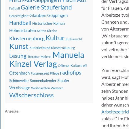
Frisch-Auf-Göppingen
der Vertragsd
Galerie Stauferland
für Frauen, A
Fußball
Arbeitszeitvo
Glauben
Göppingen
Gerechtigkeit
Chancen und 
Handball
Historischer Roman
von Altersarm
Hohenstaufen
Kirche
Kelten
„Wir brauchen
Kultur
Klosterneuburg
Kulturnacht
zukunftsgerec
Kunst
Künstlerbund Klosterneuburg
vollzeitnaher
Manuela
Lesung
verkleinert si
literatur
Malerei
Kinzel Verlag
Offener Kulturtreff
Zum Vorschla
radiofips
Ottenbach
Passionszeit
Pflege
wird, sagt Hof
Schönweiler
Sonnenkalender
Staufer
Arbeitnehmer
Vernissage
Western
Weihnachten
zehn Stunden a
Wäscherschloss
halbes Jahr h
daher wünsche
Anzeige:
Arbeitszeitric
zulässt.“ Im E
und ihrem Arb