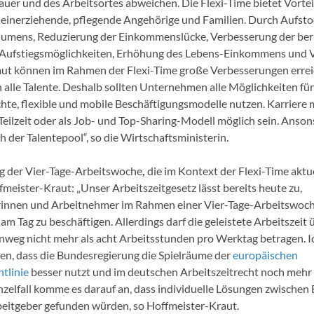
auer und des Arbeitsortes abweichen. Die Flexi-Time bietet Vortei
lleinerziehende, pflegende Angehörige und Familien. Durch Aufst
lumens, Reduzierung der Einkommenslücke, Verbesserung der ber
Aufstiegsmöglichkeiten, Erhöhung des Lebens-Einkommens und
ut können im Rahmen der Flexi-Time große Verbesserungen errei
 alle Talente. Deshalb sollten Unternehmen alle Möglichkeiten für
hte, flexible und mobile Beschäftigungsmodelle nutzen. Karriere 
 Teilzeit oder als Job- und Top-Sharing-Modell möglich sein. Anso
ch der Talentepool“, so die Wirtschaftsministerin.
g der Vier-Tage-Arbeitswoche
,
die im Kontext der Flexi-Time aktue
fmeister-Kraut: „Unser Arbeitszeitgesetz lässt bereits heute zu,
innen und Arbeitnehmer im Rahmen einer Vier-Tage-Arbeitswoche
m Tag zu beschäftigen. Allerdings darf die geleistete Arbeitszeit 
inweg nicht mehr als acht Arbeitsstunden pro Werktag betragen. 
n, dass die Bundesregierung die Spielräume der
europäischen
htlinie
besser nutzt und im deutschen Arbeitszeitrecht noch mehr F
inzelfall komme es darauf an, dass individuelle Lösungen zwischen
eitgeber gefunden würden, so Hoffmeister-Kraut.