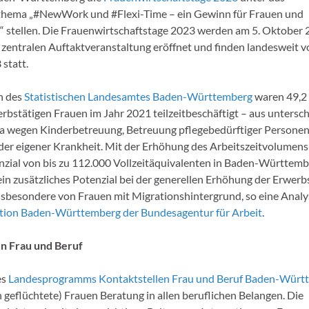
hema „#NewWork und #Flexi-Time – ein Gewinn für Frauen und
stellen. Die Frauenwirtschaftstage 2023 werden am 5. Oktober 
zentralen Auftaktveranstaltung eröffnet und finden landesweit vo
statt.
n des
Statistischen Landesamtes Baden-Württemberg
waren 49,2 
rbstätigen Frauen im Jahr 2021 teilzeitbeschäftigt – aus untersc
a wegen Kinderbetreuung, Betreuung pflegebedürftiger Personen
der eigener Krankheit. Mit der Erhöhung des Arbeitszeitvolumen
nzial von bis zu 112.000 Vollzeitäquivalenten in Baden-Württemb
ein zusätzliches Potenzial bei der generellen Erhöhung der Erwerb
nsbesondere von Frauen mit Migrationshintergrund, so eine Analy
ktion Baden-Württemberg der Bundesagentur für Arbeit
.
en Frau und Beruf
es
Landesprogramms Kontaktstellen Frau und Beruf Baden-Würt
h geflüchtete) Frauen Beratung in allen beruflichen Belangen. Die