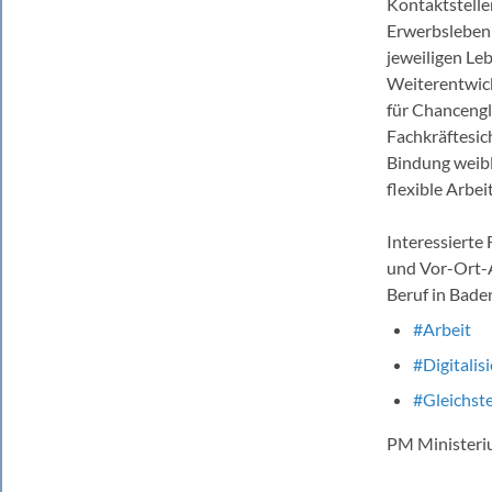
Kontaktstellen
Erwerbsleben 
jeweiligen Le
Weiterentwick
für Chancengl
Fachkräftesi
Bindung weibl
flexible Arbe
Interessierte
und Vor-Ort-
Beruf in Bad
#Arbeit
#Digitalis
#Gleichste
PM Ministeriu