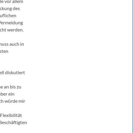
le vor allem
ockung des
uflichen
 Vermeidung
cht werden.
muss auch in
nsten
ll diskutiert
 an bis zu
über ein
Ich würde mir
lexibilität
 Beschäftigten