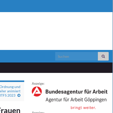
Search for:
Anzeige:
 Ordnung und
iler animiert
ITFS 2023
Frauen
Anzeige: