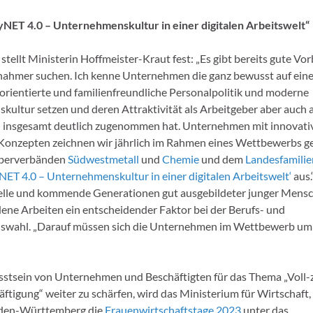
NET 4.0 – Unternehmenskultur in einer digitalen Arbeitswelt“
tellt Ministerin Hoffmeister-Kraut fest: „Es gibt bereits gute Vor
hahmer suchen. Ich kenne Unternehmen die ganz bewusst auf ein
rientierte und familienfreundliche Personalpolitik und moderne
ultur setzen und deren Attraktivität als Arbeitgeber aber auch a
insgesamt deutlich zugenommen hat. Unternehmen mit innovati
Konzepten zeichnen wir jährlich im Rahmen eines Wettbewerbs 
eberverbänden
Südwestmetall
und
Chemie
und dem
Landesfamilie
yNET 4.0 – Unternehmenskultur in einer digitalen Arbeitswelt‘
aus.
uelle und kommende Generationen gut ausgebildeter junger Mensc
ne Arbeiten ein entscheidender Faktor bei der Berufs- und
wahl. „Darauf müssen sich die Unternehmen im Wettbewerb um 
stsein von Unternehmen und Beschäftigten für das Thema „Voll-
äftigung“ weiter zu schärfen, wird das Ministerium für Wirtschaft,
den-Württemberg die
Frauenwirtschaftstage 2023
unter das