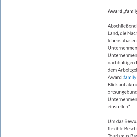
Award „family
Abschließend s
Land, die Nac
lebensphaseno
Unternehmensk
Unternehmen 
nachhaltigen 
dem Arbeitg
Award
‚famil
Blick auf akt
ortsungebunde
Unternehmens
einstellen.“
Um das Bewus
flexible Besch
Tourismus Ba