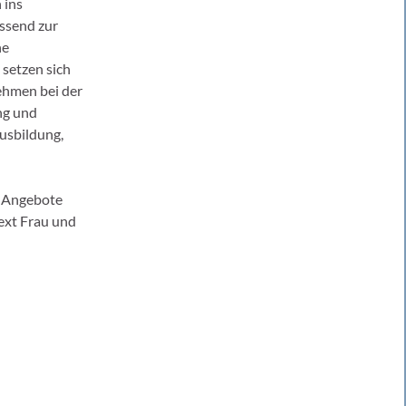
 ins
assend zur
he
 setzen sich
ehmen bei der
ng und
usbildung,
n Angebote
ext Frau und