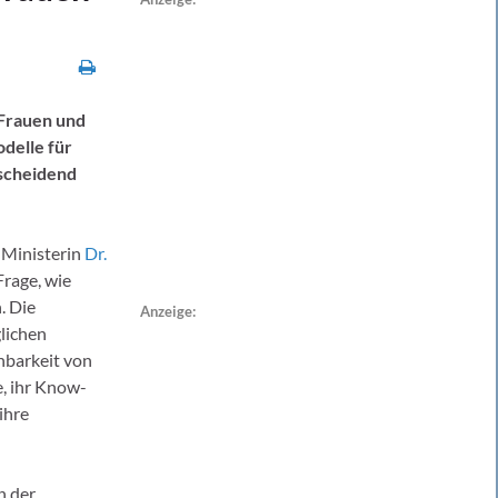
Frauen und
delle für
tscheidend
 Ministerin
Dr.
Frage, wie
. Die
Anzeige:
lichen
inbarkeit von
e, ihr Know-
ihre
n der