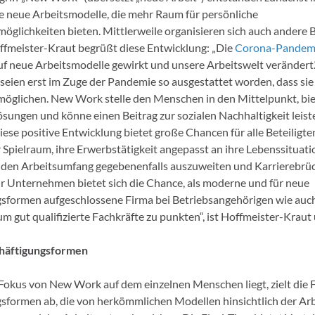
e neue Arbeitsmodelle, die mehr Raum für persönliche
öglichkeiten bieten. Mittlerweile organisieren sich auch andere 
ffmeister-Kraut begrüßt diese Entwicklung: „Die
Corona-Pandem
uf neue Arbeitsmodelle gewirkt und unsere Arbeitswelt verändert.
 seien erst im Zuge der Pandemie so ausgestattet worden, dass si
ermöglichen. New Work stelle den Menschen in den Mittelpunkt, bi
ösungen und könne einen Beitrag zur sozialen Nachhaltigkeit leiste
iese positive Entwicklung bietet große Chancen für alle Beteiligte
 Spielraum, ihre Erwerbstätigkeit angepasst an ihre Lebenssituati
 den Arbeitsumfang gegebenenfalls auszuweiten und Karrierebrü
r Unternehmen bietet sich die Chance, als moderne und für neue
sformen aufgeschlossene Firma bei Betriebsangehörigen wie auc
 gut qualifizierte Fachkräfte zu punkten“, ist Hoffmeister-Kraut
chäftigungsformen
okus von New Work auf dem einzelnen Menschen liegt, zielt die F
sformen ab, die von herkömmlichen Modellen hinsichtlich der Ar