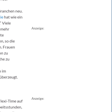
Branchen neu.
ie
hat wie ein
“ Viele
Anzeige:
e mehr
ete
n, so die
n. Frauen
on zu
che zu
h im
 überzeugt.
Anzeige:
lexi-Time auf
beitsstunden,