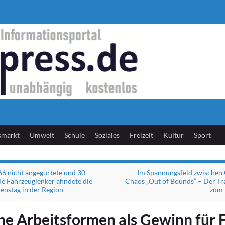
smarkt
Umwelt
Schule
Soziales
Freizeit
Kultur
Sport
66 nicht angegurtete und 30
Im Spannungsfeld zwischen
de Fahrzeuglenker ahndete die
Chaos „Out of Bounds“ – Der Tra
ienstag in der Region
zum 
e Arbeitsformen als Gewinn für 