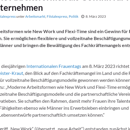
nternehmen
stalexpress
unter
Arbeitsmarkt
,
Filstalexpress
,
Politik
8. März 2023
itsformen wie New Work und Flexi-Time sind ein Gewinn für 
 Sie ermöglichen flexiblere und vollzeitnahe Beschäftigungsmo
änner und bringen die Bewältigung des Fachkräftemangels en
s diesjährigen
Internationalen Frauentags
am 8. März 2023 richtet
ister-Kraut
, den Blick auf den Fachkräftemangel im Land und die 
ür vollzeitnahe Beschäftigungsmodelle gewonnen werden können
azu: „Moderne Arbeitsformen wie New Work und Flexi-Time ermög
ollzeitnahe Beschäftigungsmodelle und die partnerschaftliche Vere
vatleben. Sie schaffen den Rahmen, damit mehr Frauen ihre Talent
Fähigkeiten ebenso wie Männer ins Erwerbsleben einbringen und 
 Lebensentwürfe partnerschaftlich umsetzen können.“
riff „New Work“ (übersetzt „neue Arbeit“) entstanden zunächst i