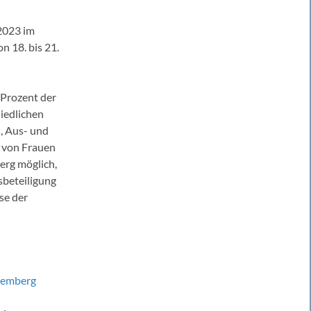
2023 im
n 18. bis 21.
Prozent der
hiedlichen
, Aus- und
s von Frauen
erg möglich,
sbeteiligung
se der
temberg