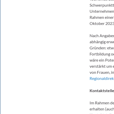
Schwerpunktt
Unternehmen“ 
Rahmen einer 
Oktober 2023 
Nach Angabe
abhängig erwe
Gründen: etw
Fortbildung o
wäre ein Pote
verstärkt um 
von Frauen, i
Regionaldire
Kontaktstell
Im Rahmen d
erhalten (auc