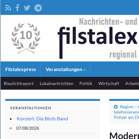
Filstalexpress
Veranstaltungen
Blaulichtreport
Lokalnachrichten
Politik
Wirtschaft
Arbeit
Region – 
VERANSTALTUNGEN
telefonieren
Polizei am D
Konzert: Die Birds Band
07/08/2026
Modern