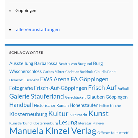
Göppingen
alle Veranstaltungen
SCHLAGWÖRTER
Ausstellung
Barbarossa
Burg
Beatrix von Burgund
Wäscherschloss
Claudia Pohel
Caritas Führer
Christian Buchholz
FA Göppingen
EWS Arena
Demenz
Eisenbahn
Frisch Auf
Frisch-Auf-Göppingen
Fotografie
Fußball
Galerie Stauferland
Glauben
Göppingen
Gerechtigkeit
Handball
Hohenstaufen
Historischer Roman
Kirche
Kelten
Kunst
Kultur
Klosterneuburg
Kulturnacht
Lesung
Künstlerbund Klosterneuburg
literatur
Malerei
Manuela Kinzel Verlag
Offener Kulturtreff