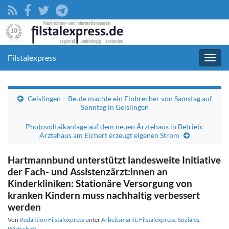
Filstalexpress
Navig
umsc
Geislingen – Beute machte ein Einbrecher von Samstag auf
Sonntag in Geislingen
Photovoltaikanlage auf dem neuen Ärztehaus in Betrieb:
Ärztehaus am Eichert erzeugt eigenen Strom
Hartmannbund unterstützt landesweite Initiative
der Fach- und Assistenzärzt:innen an
Kinderkliniken: Stationäre Versorgung von
kranken Kindern muss nachhaltig verbessert
werden
Von
Redaktion Filstalexpress
unter
Arbeitsmarkt
,
Filstalexpress
,
Soziales
,
Wirtschaft