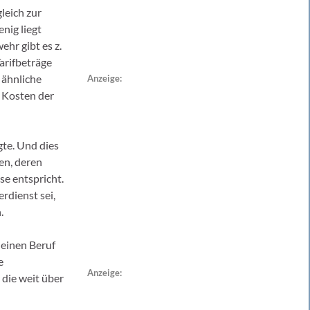
leich zur
nig liegt
ehr gibt es z.
arifbeträge
t ähnliche
Anzeige:
 Kosten der
te. Und dies
en, deren
se entspricht.
rdienst sei,
.
 einen Beruf
e
Anzeige:
die weit über