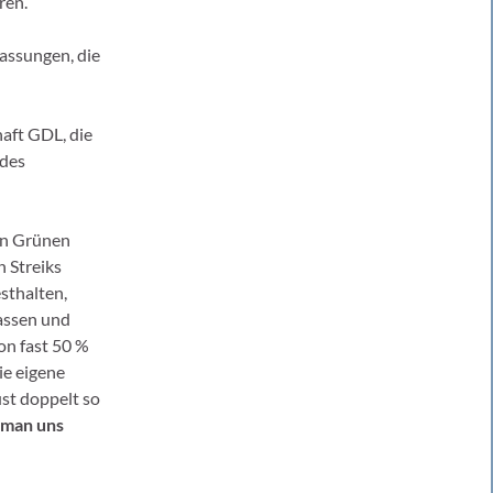
ren.
passungen, die
aft GDL, die
 des
en Grünen
n Streiks
sthalten,
assen und
on fast 50 %
ie eigene
ust doppelt so
 man uns