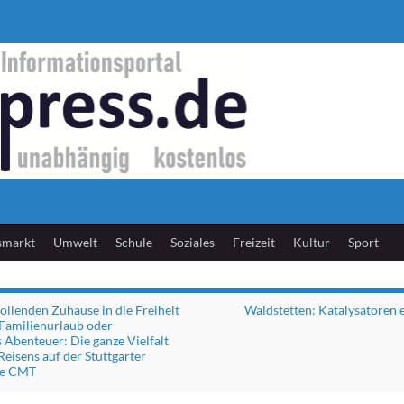
smarkt
Umwelt
Schule
Soziales
Freizeit
Kultur
Sport
ollenden Zuhause in die Freiheit
Waldstetten: Katalysatoren
Familienurlaub oder
 Abenteuer: Die ganze Vielfalt
eisens auf der Stuttgarter
se CMT