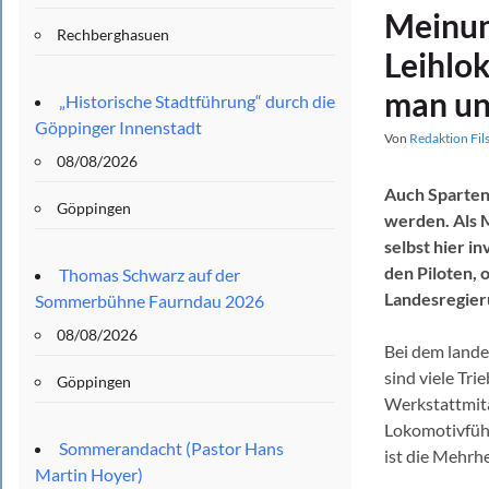
Meinu
Rechberghasuen
Leihlok
man un
„Historische Stadtführung“ durch die
Göppinger Innenstadt
Von
Redaktion Fil
08/08/2026
Auch Sparten
Göppingen
werden. Als 
selbst hier i
den Piloten, 
Thomas Schwarz auf der
Landesregier
Sommerbühne Faurndau 2026
08/08/2026
Bei dem land
sind viele Tr
Göppingen
Werkstattmita
Lokomotivführ
Sommerandacht (Pastor Hans
ist die Mehrh
Martin Hoyer)