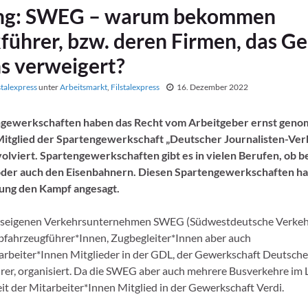
ng: SWEG – warum bekommen
führer, bzw. deren Firmen, das Ge
s verweigert?
stalexpress
unter
Arbeitsmarkt
,
Filstalexpress
16. Dezember 2022
gewerkschaften haben das Recht vom Arbeitgeber ernst gen
Mitglied der Spartengewerkschaft „Deutscher Journalisten-Verb
nvolviert. Spartengewerkschaften gibt es in vielen Berufen, ob b
oder auch den Eisenbahnern. Diesen Spartengewerkschaften hat
ung den Kampf angesagt.
eseigenen Verkehrsunternehmen SWEG (Südwestdeutsche Verk
iebfahrzeugführer*Innen, Zugbegleiter*Innen aber auch
rbeiter*Innen Mitglieder in der GDL, der Gewerkschaft Deutsche
er, organisiert. Da die SWEG aber auch mehrere Busverkehre im L
eit der Mitarbeiter*Innen Mitglied in der Gewerkschaft Verdi.