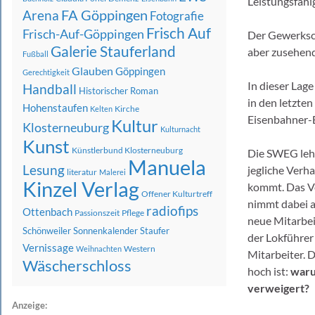
Leistungsfähi
FA Göppingen
Arena
Fotografie
Frisch Auf
Frisch-Auf-Göppingen
Der Gewerkscha
Galerie Stauferland
aber zusehend
Fußball
Glauben
Göppingen
Gerechtigkeit
In dieser Lag
Handball
Historischer Roman
in den letzte
Hohenstaufen
Kirche
Kelten
Eisenbahner-B
Kultur
Klosterneuburg
Kulturnacht
Kunst
Künstlerbund Klosterneuburg
Die SWEG leh
Manuela
Lesung
jegliche Verha
literatur
Malerei
Kinzel Verlag
kommt. Das Ve
Offener Kulturtreff
nimmt dabei a
radiofips
Ottenbach
Passionszeit
Pflege
neue Mitarbei
Schönweiler
Sonnenkalender
Staufer
der Lokführer
Vernissage
Western
Weihnachten
Mitarbeiter. D
Wäscherschloss
hoch ist:
waru
verweigert?
Anzeige: