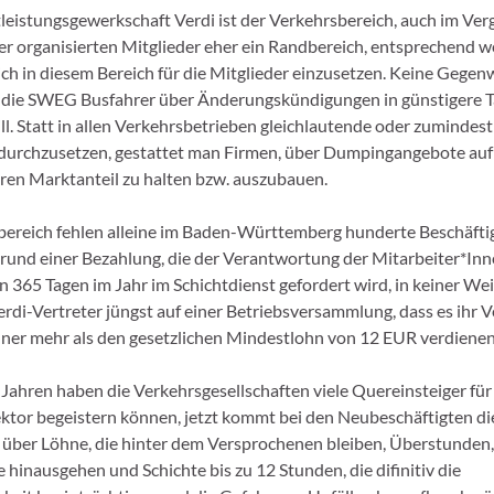
tleistungsgewerkschaft Verdi ist der Verkehrsbereich, auch im Verg
r organisierten Mitglieder eher ein Randbereich, entsprechend we
ich in diesem Bereich für die Mitglieder einzusetzen. Keine Gegenw
zt die SWEG Busfahrer über Änderungskündigungen in günstigere T
ll. Statt in allen Verkehrsbetrieben gleichlautende oder zumindes
 durchzusetzen, gestattet man Firmen, über Dumpingangebote auf
hren Marktanteil zu halten bzw. auszubauen.
ereich fehlen alleine im Baden-Württemberg hunderte Beschäftig
grund einer Bezahlung, die der Verantwortung der Mitarbeiter*Inn
n 365 Tagen im Jahr im Schichtdienst gefordert wird, in keiner Wei
erdi-Vertreter jüngst auf einer Betriebsversammlung, dass es ihr Ve
ner mehr als den gesetzlichen Mindestlohn von 12 EUR verdienen
 Jahren haben die Verkehrsgesellschaften viele Quereinsteiger für
ktor begeistern können, jetzt kommt bei den Neubeschäftigten di
über Löhne, die hinter dem Versprochenen bleiben, Überstunden, 
e hinausgehen und Schichte bis zu 12 Stunden, die difinitiv die