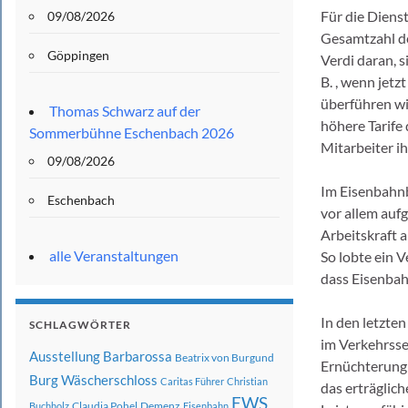
Für die Diens
09/08/2026
Gesamtzahl de
Göppingen
Verdi daran, s
B. , wenn jet
überführen wi
Thomas Schwarz auf der
höhere Tarife
Sommerbühne Eschenbach 2026
Mitarbeiter i
09/08/2026
Im Eisenbahnb
Eschenbach
vor allem auf
Arbeitskraft a
alle Veranstaltungen
So lobte ein V
dass Eisenbah
In den letzten
SCHLAGWÖRTER
im Verkehrsse
Ausstellung
Barbarossa
Beatrix von Burgund
Ernüchterung 
Burg Wäscherschloss
Caritas Führer
Christian
das erträglich
EWS
Claudia Pohel
Demenz
Buchholz
Eisenbahn