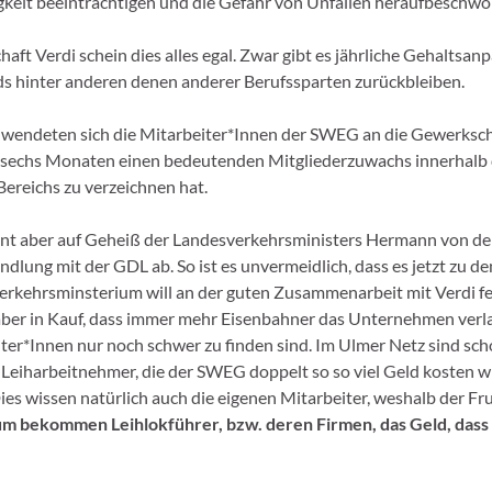
gkeit beeinträchtigen und die Gefahr von Unfällen heraufbeschwö
ft Verdi schein dies alles egal. Zwar gibt es jährliche Gehaltsan
s hinter anderen denen anderer Berufssparten zurückbleiben.
e wendeten sich die Mitarbeiter*Innen der SWEG an die Gewerksch
n sechs Monaten einen bedeutenden Mitgliederzuwachs innerhalb
ereichs zu verzeichnen hat.
nt aber auf Geheiß der Landesverkehrsministers Hermann von d
ndlung mit der GDL ab. So ist es unvermeidlich, dass es jetzt zu de
rkehrsminsterium will an der guten Zusammenarbeit mit Verdi fe
ber in Kauf, dass immer mehr Eisenbahner das Unternehmen verl
ter*Innen nur noch schwer zu finden sind. Im Ulmer Netz sind sch
 Leiharbeitnehmer, die der SWEG doppelt so so viel Geld kosten w
ies wissen natürlich auch die eigenen Mitarbeiter, weshalb der Fr
m bekommen Leihlokführer, bzw. deren Firmen, das Geld, dass