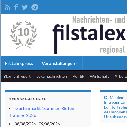
Filstalexpress
Veranstaltungen
Blaulichtreport
Lokalnachrichten
Politik
Wirtschaft
Arbeit
Mit dem r
VERANSTALTUNGEN
Entspannter 
komfortables
Gartenmarkt "Sommer-Blüten-
des mobilen R
Träume" 2026
Urlaubsmes
08/08/2026 - 09/08/2026