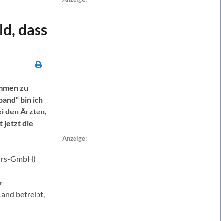
ld, dass
ommen zu
and“ bin ich
ei den Ärzten,
 jetzt die
Anzeige:
ehrs-GmbH)
r
and betreibt,