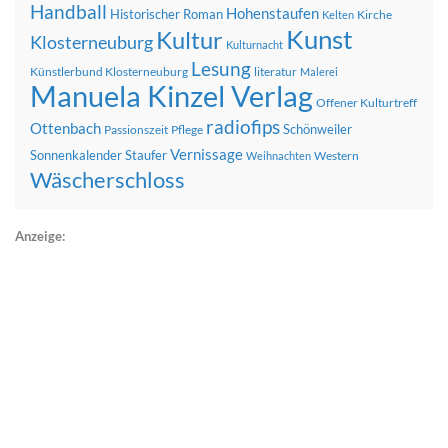
Handball
Hohenstaufen
Historischer Roman
Kirche
Kelten
Kunst
Kultur
Klosterneuburg
Kulturnacht
Lesung
Künstlerbund Klosterneuburg
literatur
Malerei
Manuela Kinzel Verlag
Offener Kulturtreff
radiofips
Ottenbach
Schönweiler
Passionszeit
Pflege
Vernissage
Sonnenkalender
Staufer
Western
Weihnachten
Wäscherschloss
Anzeige: