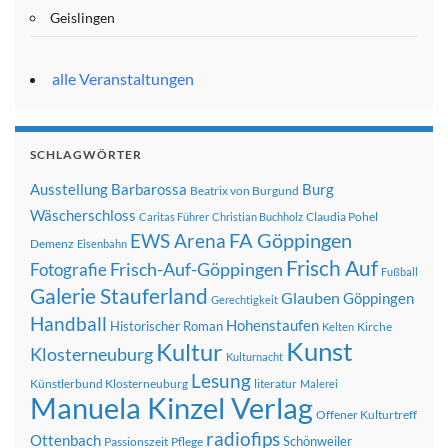
Geislingen
alle Veranstaltungen
SCHLAGWÖRTER
Ausstellung
Barbarossa
Burg
Beatrix von Burgund
Wäscherschloss
Claudia Pohel
Caritas Führer
Christian Buchholz
FA Göppingen
EWS Arena
Demenz
Eisenbahn
Frisch Auf
Frisch-Auf-Göppingen
Fotografie
Fußball
Galerie Stauferland
Glauben
Göppingen
Gerechtigkeit
Handball
Hohenstaufen
Historischer Roman
Kirche
Kelten
Kunst
Kultur
Klosterneuburg
Kulturnacht
Lesung
Künstlerbund Klosterneuburg
literatur
Malerei
Manuela Kinzel Verlag
Offener Kulturtreff
radiofips
Ottenbach
Schönweiler
Passionszeit
Pflege