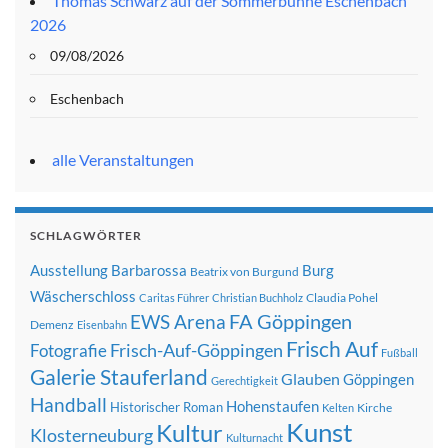
Thomas Schwarz auf der Sommerbühne Eschenbach
2026
09/08/2026
Eschenbach
alle Veranstaltungen
SCHLAGWÖRTER
Ausstellung
Barbarossa
Burg
Beatrix von Burgund
Wäscherschloss
Claudia Pohel
Caritas Führer
Christian Buchholz
FA Göppingen
EWS Arena
Demenz
Eisenbahn
Frisch Auf
Frisch-Auf-Göppingen
Fotografie
Fußball
Galerie Stauferland
Glauben
Göppingen
Gerechtigkeit
Handball
Hohenstaufen
Historischer Roman
Kirche
Kelten
Kunst
Kultur
Klosterneuburg
Kulturnacht