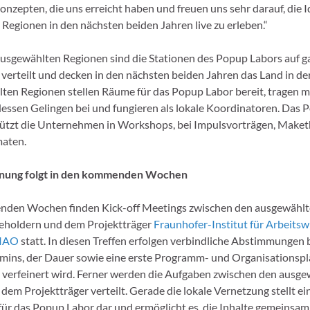
onzepten, die uns erreicht haben und freuen uns sehr darauf, die 
Regionen in den nächsten beiden Jahren live zu erleben.“
ausgewählten Regionen sind die Stationen des Popup Labors auf 
erteilt und decken in den nächsten beiden Jahren das Land in der
ten Regionen stellen Räume für das Popup Labor bereit, tragen m
essen Gelingen bei und fungieren als lokale Koordinatoren. Das 
tützt die Unternehmen in Workshops, bei Impulsvorträgen, Make
maten.
nung folgt in den kommenden Wochen
nden Wochen finden Kick-off Meetings zwischen den ausgewählt
eholdern und dem Projektträger
Fraunhofer-Institut für Arbeitsw
 IAO
statt. In diesen Treffen erfolgen verbindliche Abstimmungen 
mins, der Dauer sowie eine erste Programm- und Organisationspl
h verfeinert wird. Ferner werden die Aufgaben zwischen den ausg
dem Projektträger verteilt. Gerade die lokale Vernetzung stellt ei
 für das Popup Labor dar und ermöglicht es, die Inhalte gemeinsam