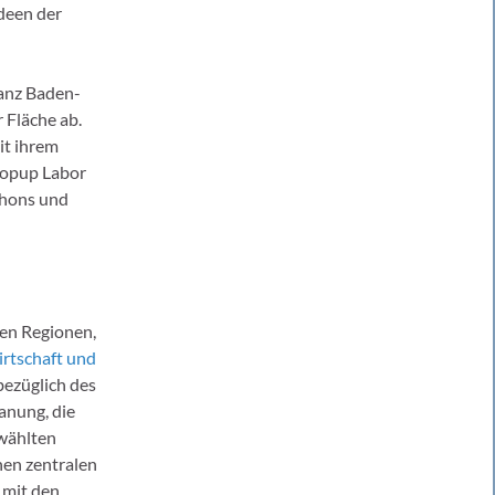
Ideen der
ganz Baden-
 Fläche ab.
it ihrem
Popup Labor
thons und
en Regionen,
irtschaft und
bezüglich des
anung, die
ewählten
nen zentralen
 mit den