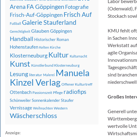
Labor bewerb
FA Göppingen
Arena
Fotografie
(Odenwald), F
Frisch Auf
Frisch-Auf-Göppingen
Stockach sow
Galerie Stauferland
Fußball
KMU fehlt oft
Glauben
Göppingen
Gerechtigkeit
in Sachen Inn
Handball
Historischer Roman
Werkstatt auf
Hohenstaufen
Kirche
Kelten
agile Organis
Kultur
Klosterneuburg
Kulturnacht
Innovationsme
Kunst
Künstlerbund Klosterneuburg
Tagesgeschäft
Manuela
Lesung
sind branchen
literatur
Malerei
Kinzel Verlag
niederschwell
Offener Kulturtreff
radiofips
Ottenbach
Passionszeit
Pflege
Großes Inter
Schönweiler
Sonnenkalender
Staufer
Vernissage
Western
Weihnachten
Generell unte
Wäscherschloss
Württembergs 
wertvolle Unt
Anzeige:
Wirtschaftsmi