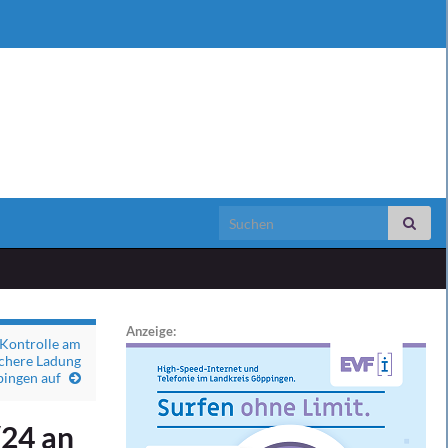
Search for:
Anzeige:
 Kontrolle am
ichere Ladung
bingen auf
24 an