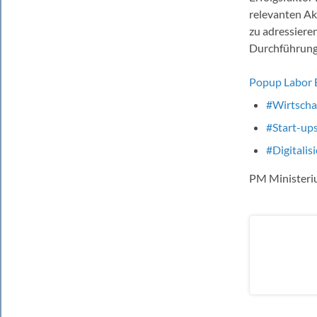
relevanten Ak
zu adressiere
Durchführung 
Popup Labor
#Wirtscha
#Start-up
#Digitalis
PM Ministeriu