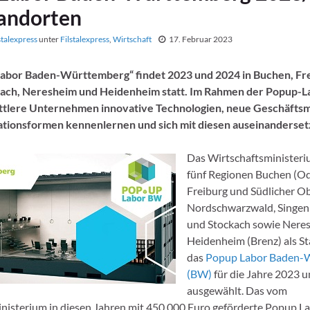
tandorten
stalexpress
unter
Filstalexpress
,
Wirtschaft
17. Februar 2023
abor Baden-Württemberg“ findet 2023 und 2024 in Buchen, Fre
kach, Neresheim und Heidenheim statt. Im Rahmen der Popup-
ittlere Unternehmen innovative Technologien, neue Geschäfts
sationsformen kennenlernen und sich mit diesen auseinanderset
Das Wirtschaftsministeri
fünf Regionen Buchen (O
Freiburg und Südlicher Ob
Nordschwarzwald, Singen
und Stockach sowie Nere
Heidenheim (Brenz) als St
das
Popup Labor Baden-
(BW)
für die Jahre 2023 
ausgewählt. Das vom
nisterium in diesen Jahren mit 450.000 Euro geförderte Popup La