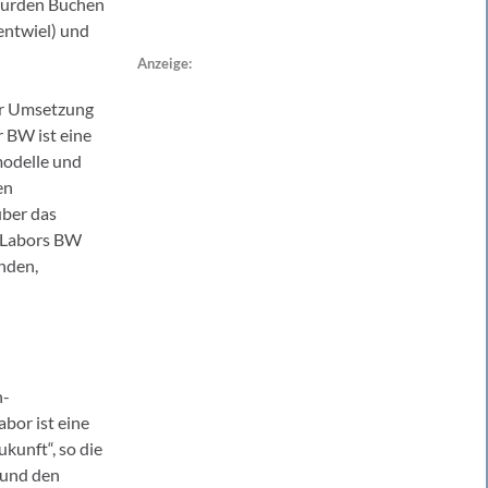
wurden Buchen
entwiel) und
Anzeige:
er Umsetzung
 BW ist eine
modelle und
en
über das
p Labors BW
nden,
n-
bor ist eine
kunft“, so die
 und den