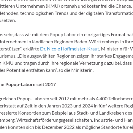
ittleren Unternehmen (KMU) ortsnah und kostenfrei die Chance, 
ethoden, technologischen Trends und der digitalen Transformati
usetzen.
ns sehr, dass wir mit dem Popup Labor ein einzigartiges Format hab
Unternehmen in ländlichen Regionen Baden-Württembergs in ihre
erstützen“, erklärte
Dr. Nicole Hoffmeister-Kraut
, Ministerin für 
urismus. „Die ausgewählten Regionen zeigen ihr starkes Engageme
 KMU und tragen durch ihre regionale Vernetzung dazu bei, dass
les Potential entfalten kann“, so die Ministerin.
che Popup-Labore seit 2017
lgreichen Popup-Laboren seit 2017 mit mehr als 4.400 Teilnehmern 
rkstatt auf Zeit in den Jahren 2023 und 2024 in fünf weitere Reg
essierte Konsortien zum Beispiel aus Stadt- und Landkreisen des
mberg, Wirtschaftsförderungsgesellschaften, Industrie- und H
en konnten sich bis Dezember 2022 als mögliche Standorte für e