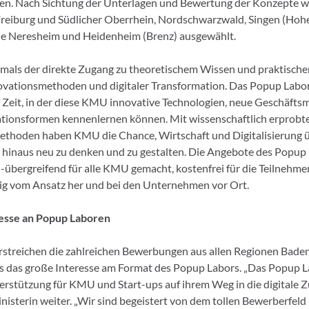
en. Nach Sichtung der Unterlagen und Bewertung der Konzepte 
reiburg und Südlicher Oberrhein, Nordschwarzwald, Singen (Hoh
ie Neresheim und Heidenheim (Brenz) ausgewählt.
mals der direkte Zugang zu theoretischem Wissen und praktisch
ovationsmethoden und digitaler Transformation. Das Popup Labor
 Zeit, in der diese KMU innovative Technologien, neue Geschäfts
ationsformen kennenlernen können. Mit wissenschaftlich erprobt
thoden haben KMU die Chance, Wirtschaft und Digitalisierung 
 hinaus neu zu denken und zu gestalten. Die Angebote des Popu
-übergreifend für alle KMU gemacht, kostenfrei für die Teilnehme
ig vom Ansatz her und bei den Unternehmen vor Ort.
esse an Popup Laboren
rstreichen die zahlreichen Bewerbungen aus allen Regionen Bade
das große Interesse am Format des Popup Labors. „Das Popup La
erstützung für KMU und Start-ups auf ihrem Weg in die digitale Zu
nisterin weiter. „Wir sind begeistert von dem tollen Bewerberfeld