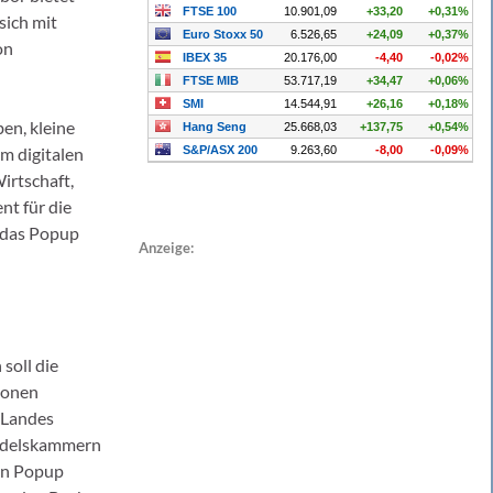
sich mit
on
en, kleine
m digitalen
Wirtschaft,
nt für die
 das Popup
Anzeige:
soll die
ionen
 Landes
andelskammern
in Popup