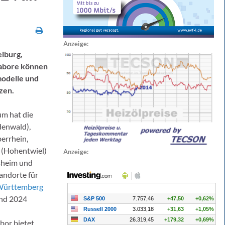
Anzeige:
iburg,
Labore können
modelle und
zen.
um hat die
denwald),
errhein,
 (Hohentwiel)
Anzeige:
sheim und
andorte für
Württemberg
und 2024
bor bietet