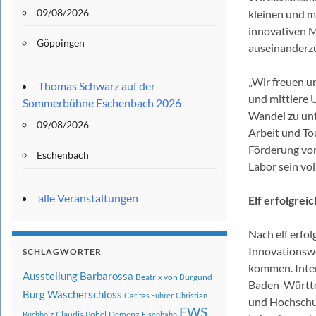
09/08/2026
kleinen und m
innovativen M
Göppingen
auseinanderz
„Wir freuen u
Thomas Schwarz auf der
und mittlere 
Sommerbühne Eschenbach 2026
Wandel zu unt
09/08/2026
Arbeit und To
Förderung von
Eschenbach
Labor sein vol
alle Veranstaltungen
Elf erfolgrei
Nach elf erfo
Innovationswe
SCHLAGWÖRTER
kommen. Inter
Ausstellung
Barbarossa
Beatrix von Burgund
Baden-Württe
Burg Wäscherschloss
Caritas Führer
Christian
und Hochschul
EWS
Claudia Pohel
Demenz
Buchholz
Eisenbahn