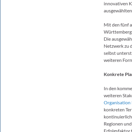
innovativen K
ausgewählten 
Mit den fünf 
Württemberg v
Die ausgewähl
Netzwerk zu d
selbst unters
weiteren For
Konkrete Pla
In den komme
weiteren Stak
Organisation
konkreten Ter
kontinuierlic
Regionen und 
Erfolgsfaktor