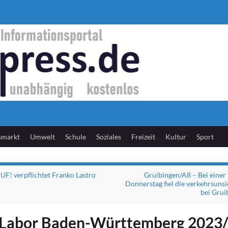
smarkt
Umwelt
Schule
Soziales
Freizeit
Kultur
Sport
F! verpflichtet Franko Lastro
Gruibingen/A8 – Bei einer
Donnerstag fiel die verkehrsuns
bei Grui
Labor Baden-Württemberg 2023/