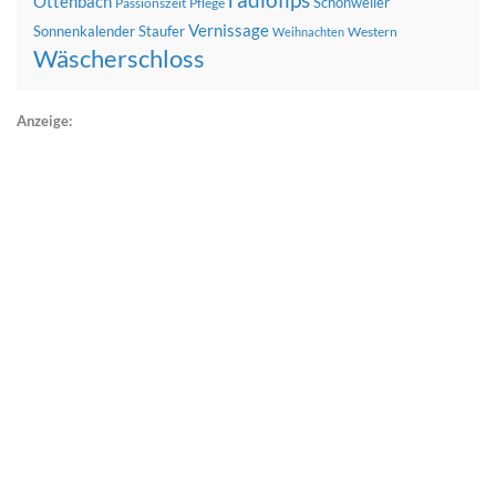
radiofips
Ottenbach
Schönweiler
Passionszeit
Pflege
Vernissage
Sonnenkalender
Staufer
Western
Weihnachten
Wäscherschloss
Anzeige: