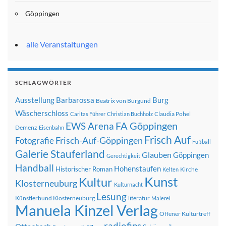
Göppingen
alle Veranstaltungen
SCHLAGWÖRTER
Ausstellung
Barbarossa
Burg
Beatrix von Burgund
Wäscherschloss
Claudia Pohel
Caritas Führer
Christian Buchholz
FA Göppingen
EWS Arena
Demenz
Eisenbahn
Frisch Auf
Frisch-Auf-Göppingen
Fotografie
Fußball
Galerie Stauferland
Glauben
Göppingen
Gerechtigkeit
Handball
Hohenstaufen
Historischer Roman
Kirche
Kelten
Kunst
Kultur
Klosterneuburg
Kulturnacht
Lesung
Künstlerbund Klosterneuburg
literatur
Malerei
Manuela Kinzel Verlag
Offener Kulturtreff