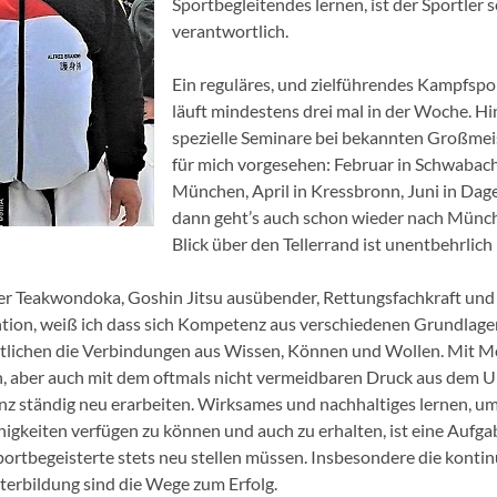
Sportbegleitendes lernen, ist der Sportler s
verantwortlich.
Ein reguläres, und zielführendes Kampfspor
läuft mindestens drei mal in der Woche. 
spezielle Seminare bei bekannten Großmeis
für mich vorgesehen: Februar in Schwabach
München, April in Kressbronn, Juni in Dag
dann geht’s auch schon wieder nach Münch
Blick über den Tellerrand ist unentbehrlich
ger Teakwondoka, Goshin Jitsu ausübender, Rettungsfachkraft und
ion, weiß ich dass sich Kompetenz aus verschiedenen Grundlagen
tlichen die Verbindungen aus Wissen, Können und Wollen. Mit M
in, aber auch mit dem oftmals nicht vermeidbaren Druck aus dem Um
z ständig neu erarbeiten. Wirksames und nachhaltiges lernen, u
igkeiten verfügen zu können und auch zu erhalten, ist eine Aufga
portbegeisterte stets neu stellen müssen. Insbesondere die kontin
terbildung sind die Wege zum Erfolg.