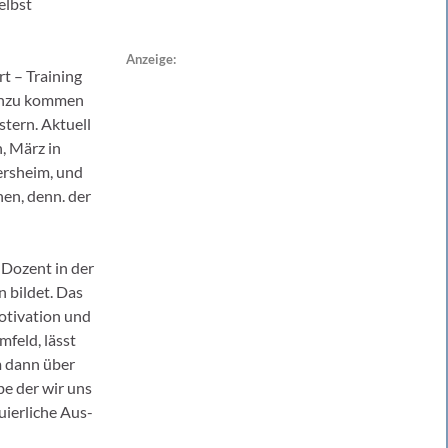
elbst
Anzeige:
t – Training
Hinzu kommen
tern. Aktuell
, März in
ersheim, und
en, denn. der
 Dozent in der
 bildet. Das
otivation und
feld, lässt
m dann über
be der wir uns
uierliche Aus-