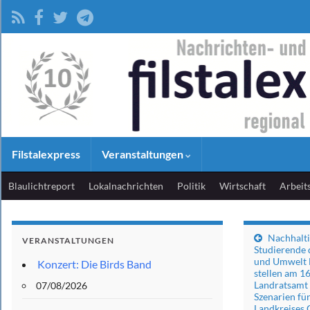
Filstalexpress
Veranstaltungen
Blaulichtreport
Lokalnachrichten
Politik
Wirtschaft
Arbeit
Nachhalti
VERANSTALTUNGEN
Studierende 
und Umwelt 
Konzert: Die Birds Band
stellen am 1
Landratsamt 
07/08/2026
Szenarien für
Landkreises 