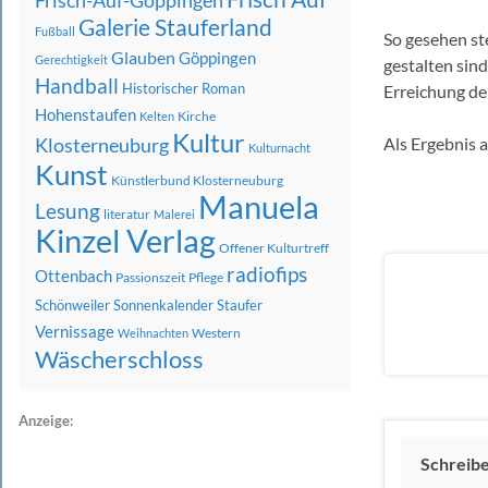
Frisch-Auf-Göppingen
Galerie Stauferland
Fußball
So gesehen s
Glauben
Göppingen
Gerechtigkeit
gestalten sin
Handball
Historischer Roman
Erreichung der
Hohenstaufen
Kirche
Kelten
Kultur
Klosterneuburg
Als Ergebnis a
Kulturnacht
Kunst
Künstlerbund Klosterneuburg
Manuela
Lesung
literatur
Malerei
Kinzel Verlag
Offener Kulturtreff
radiofips
Ottenbach
Passionszeit
Pflege
Schönweiler
Sonnenkalender
Staufer
Vernissage
Western
Weihnachten
Wäscherschloss
Anzeige:
Schreib