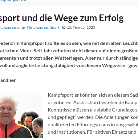
port und die Wege zum Erfolg
stalexpress
unter
Filstalexpress
,
Sport
15. Februar 2023
tenz im Kampfsport sollte es so sein, wie mit dem alten Leuch
iatischen Meer. Seit Jahrzehnten steht dieser auf einem großem
damenten und trotzt allen Wetterlagen. Aber nur durch ständig
e vollumfängliche Leistungsfähigkeit von diesem Wegweiser gewä
randner
Kampfsportler könnten sich an diesem Sac
orientieren. Auch schon bestehende Kamp
Kenntnisse müssen als stabile Grundlage s
und gepflegt“ werden. Die Anleitungen k
qualifizierten Führungsteams in ausgewäh
und Institutionen. Für aktiven Einsatz und