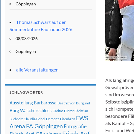
Göppingen
Thomas Schwarz auf der
Sommerbühne Faurndau 2026
08/08/2026
Göppingen
alle Veranstaltungen
Als langjähri
Gewaltprävent
SCHLAGWÖRTER
sind im wesen
Selbstdiszipl
Ausstellung
Barbarossa
Beatrix von Burgund
sich Kompeten
Burg Wäscherschloss
Caritas Führer
Christian
besondere Fäh
EWS
Claudia Pohel
Demenz
Buchholz
Eisenbahn
als Kampf – S
FA Göppingen
Arena
Fotografie
Fort- und Wei
Frisch Auf