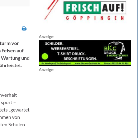
Anzeige:
tturm vor
 Felsen auf
e Wartung und
hrleistet.
Anzeige:
hverhalt
fsport –
tets „gewartet
ommen von
lten Schulen