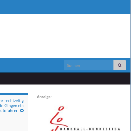
Search for:
Anzeige:
hr rechtzeitig
in Gingen ein
utofahrer