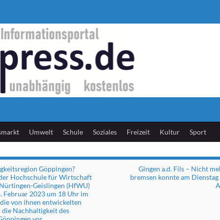
smarkt
Umwelt
Schule
Soziales
Freizeit
Kultur
Sport
gkeitsregion Göppingen?
Gingen a.d. Fils – Nicht me
der Hochschule für Wirtschaft
bremsen konnte am Dienstag 
Nürtingen-Geislingen (HfWU)
A
6. Februar 2023 um 18 Uhr im
die von ihnen entwickelten
 die Nachhaltigkeit des
Göppingen vor