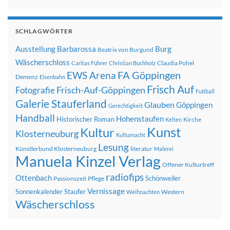
SCHLAGWÖRTER
Ausstellung
Barbarossa
Burg
Beatrix von Burgund
Wäscherschloss
Claudia Pohel
Caritas Führer
Christian Buchholz
FA Göppingen
EWS Arena
Demenz
Eisenbahn
Frisch Auf
Frisch-Auf-Göppingen
Fotografie
Fußball
Galerie Stauferland
Glauben
Göppingen
Gerechtigkeit
Handball
Hohenstaufen
Historischer Roman
Kirche
Kelten
Kunst
Kultur
Klosterneuburg
Kulturnacht
Lesung
Künstlerbund Klosterneuburg
literatur
Malerei
Manuela Kinzel Verlag
Offener Kulturtreff
radiofips
Ottenbach
Schönweiler
Passionszeit
Pflege
Vernissage
Sonnenkalender
Staufer
Western
Weihnachten
Wäscherschloss