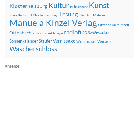
Kunst
Kultur
Klosterneuburg
Kulturnacht
Lesung
Künstlerbund Klosterneuburg
literatur
Malerei
Manuela Kinzel Verlag
Offener Kulturtreff
radiofips
Ottenbach
Schönweiler
Passionszeit
Pflege
Vernissage
Sonnenkalender
Staufer
Western
Weihnachten
Wäscherschloss
Anzeige: