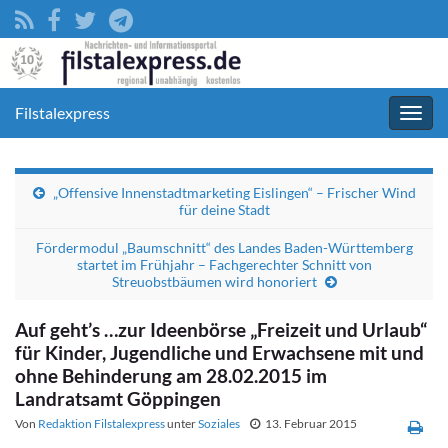
Filstalexpress
Navig
umsc
„Offensive Innenstadtmarketing Eislingen“ – Frischer Wind
für deine Stadt
Fördermodul „Baumschnitt“ des Landes Baden-Württemberg
startet im Frühjahr – Fachgerechter Schnitt von
Streuobstbäumen wird honoriert
Auf geht’s …zur Ideenbörse „Freizeit und Urlaub“
für Kinder, Jugendliche und Erwachsene mit und
ohne Behinderung am 28.02.2015 im
Landratsamt Göppingen
Von
Redaktion Filstalexpress
unter
Soziales
13. Februar 2015