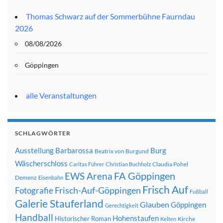
Thomas Schwarz auf der Sommerbühne Faurndau
2026
08/08/2026
Göppingen
alle Veranstaltungen
SCHLAGWÖRTER
Ausstellung
Barbarossa
Burg
Beatrix von Burgund
Wäscherschloss
Claudia Pohel
Caritas Führer
Christian Buchholz
FA Göppingen
EWS Arena
Demenz
Eisenbahn
Frisch Auf
Frisch-Auf-Göppingen
Fotografie
Fußball
Galerie Stauferland
Glauben
Göppingen
Gerechtigkeit
Handball
Hohenstaufen
Historischer Roman
Kirche
Kelten