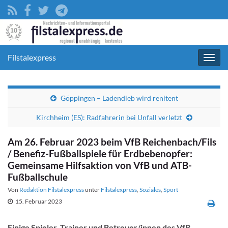
Filstalexpress
Navig
umsc
Göppingen – Ladendieb wird renitent
Kirchheim (ES): Radfahrerin bei Unfall verletzt
Am 26. Februar 2023 beim VfB Reichenbach/Fils
/ Benefiz-Fußballspiele für Erdbebenopfer:
Gemeinsame Hilfsaktion von VfB und ATB-
Fußballschule
Von
Redaktion Filstalexpress
unter
Filstalexpress
,
Soziales
,
Sport
15. Februar 2023
Einige Spieler, Trainer und Betreuer/innen des VfB