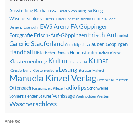
Ausstellung
Barbarossa
Burg
Beatrix von Burgund
Wäscherschloss
Claudia Pohel
Caritas Führer
Christian Buchholz
FA Göppingen
EWS Arena
Demenz
Eisenbahn
Frisch Auf
Frisch-Auf-Göppingen
Fotografie
Fußball
Galerie Stauferland
Glauben
Göppingen
Gerechtigkeit
Handball
Hohenstaufen
Historischer Roman
Kirche
Kelten
Kunst
Kultur
Klosterneuburg
Kulturnacht
Lesung
Künstlerbund Klosterneuburg
literatur
Malerei
Manuela Kinzel Verlag
Offener Kulturtreff
radiofips
Ottenbach
Schönweiler
Passionszeit
Pflege
Vernissage
Sonnenkalender
Staufer
Western
Weihnachten
Wäscherschloss
Anzeige: