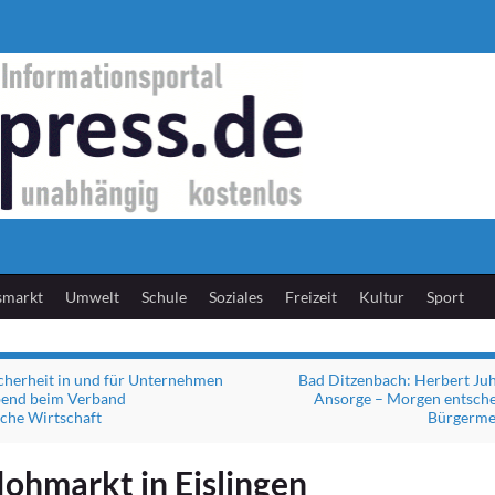
smarkt
Umwelt
Schule
Soziales
Freizeit
Kultur
Sport
icherheit in und für Unternehmen
Bad Ditzenbach: Herbert Ju
bend beim Verband
Ansorge – Morgen entsche
sche Wirtschaft
Bürgermei
lohmarkt in Eislingen