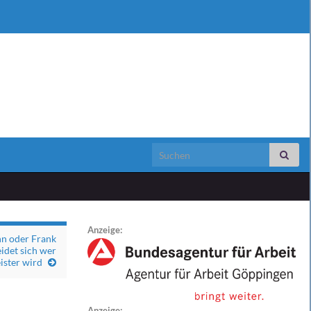
Search for:
Anzeige:
hn oder Frank
idet sich wer
ster wird
Anzeige: