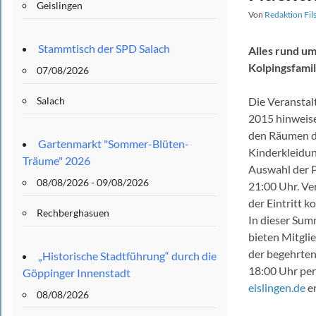
Geislingen
Von
Redaktion Fil
Stammtisch der SPD Salach
Alles rund u
Kolpingsfamil
07/08/2026
Salach
Die Veransta
2015 hinweise
den Räumen d
Gartenmarkt "Sommer-Blüten-
Kinderkleidun
Träume" 2026
Auswahl der P
08/08/2026 - 09/08/2026
21:00 Uhr. Ve
der Eintritt k
Rechberghasuen
In dieser Summ
bieten Mitgli
der begehrten 
„Historische Stadtführung“ durch die
18:00 Uhr per 
Göppinger Innenstadt
eislingen.de
er
08/08/2026