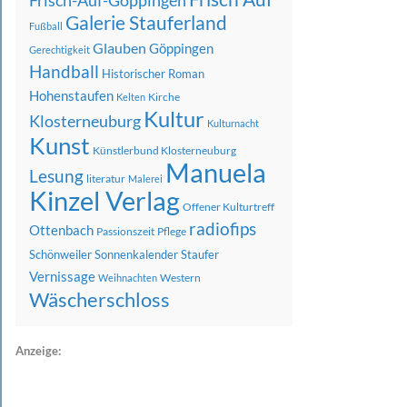
Frisch-Auf-Göppingen
Galerie Stauferland
Fußball
Glauben
Göppingen
Gerechtigkeit
Handball
Historischer Roman
Hohenstaufen
Kirche
Kelten
Kultur
Klosterneuburg
Kulturnacht
Kunst
Künstlerbund Klosterneuburg
Manuela
Lesung
literatur
Malerei
Kinzel Verlag
Offener Kulturtreff
radiofips
Ottenbach
Passionszeit
Pflege
Schönweiler
Sonnenkalender
Staufer
Vernissage
Western
Weihnachten
Wäscherschloss
Anzeige: