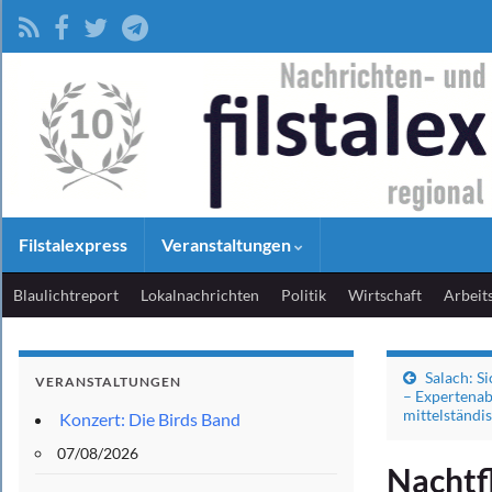
Filstalexpress
Veranstaltungen
Blaulichtreport
Lokalnachrichten
Politik
Wirtschaft
Arbeit
Salach: S
VERANSTALTUNGEN
– Expertena
mittelständi
Konzert: Die Birds Band
07/08/2026
Nachtf