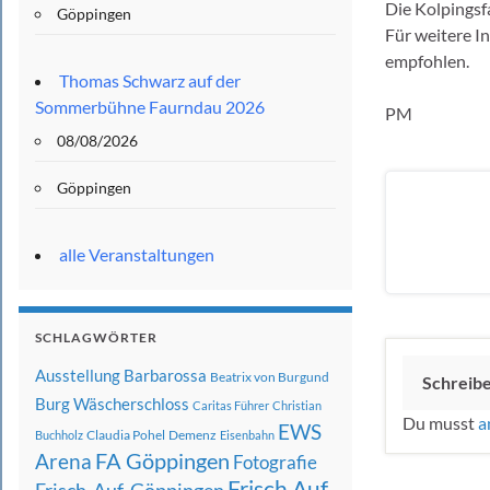
Die Kolpingsfa
Göppingen
Für weitere I
empfohlen.
Thomas Schwarz auf der
Sommerbühne Faurndau 2026
PM
08/08/2026
Göppingen
alle Veranstaltungen
SCHLAGWÖRTER
Ausstellung
Barbarossa
Beatrix von Burgund
Schreib
Burg Wäscherschloss
Caritas Führer
Christian
Du musst
a
EWS
Claudia Pohel
Demenz
Buchholz
Eisenbahn
FA Göppingen
Arena
Fotografie
Frisch Auf