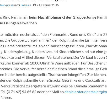
stalexpress
unter
Soziales
21. Februar 2015
ms Kind kann man beim Nachtflohmarkt der Gruppe Junge Famil
ie Eislingen erwerben.
lter möchten nochmals auf den Flohmarkt „Rund ums Kind“ am 27
n. Die Gruppe „Junge Familien“ der Kolpingsfamilie Eislingen vera
es Gemeindezentrums an der Bauschengasse ihren „Nachtflohma
g, Kinderspielzeug, Kindersitze und Kinderbücher sind nur eine g
rodukte und Artikel die zum Verkauf stehen. Der Verkauf ist von 
rkäufer können ab 18:00 Uhr ihre Ware aufbauen. Für Besucher un
ostenlos. Die Verkäufer bezahlen für einen Stand die einmalige Gebü
e ist der bereits aufgestellte Tisch schon inbegriffen. Zur kleinen
eder der Kolpingsfamilie kleine Snacks, Getränke und Cocktails an.
Verkaufstische zu ergattern ist, kann dies bei Daniela Staudenmai
Tel. (0 71 62) 94 65 62 oder per Mail an
daniela.staudenmaier@ko
fahren.