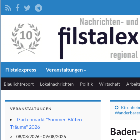
Filstalexpress
Veranstaltungen
Blaulichtreport
Lokalnachrichten
Politik
Wirtschaft
Arbeit
Kirchheim
VERANSTALTUNGEN
Wanderbarer
Gartenmarkt "Sommer-Blüten-
Träume" 2026
Baden-
08/08/2026 - 09/08/2026