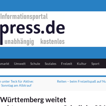
smarkt
Umwelt
Schule
Soziales
Freizeit
Kultur
Sport
 unter Teck für Aktive:
Reiten – beim Freizeitspaß auf 
 Sonntag am Albtrauf
Württemberg weitet