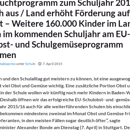
ruchtprogramm zum Schuljahr 20
h aus / Land erhöht Förderung auf
t – Weitere 160.000 Kinder im La
 im kommenden Schuljahr am EU
bst- und Schulgemüseprogramm
hmen
stalexpress
unter
Schule
7. April 2015
in und den Schulalltag gut meistern zu können, ist eine ausgewo
 viel Obst und Gemüse wichtig. Eine zusätzliche Portion Obst 
r in der Schule wollen wir künftig noch mehr Kindern in Baden
 Deshalb öffnen wir das erfolgreiche EU-Schulobst- und -gem
jahr 2015/16 auch für alle weiterführenden Schulen bis einschli
r bekommen mindestens zweimal im Monat Obst und Gemüse fr
eferanten, in den meisten Fällen sogar deutlich öfter“, sagte
nister Alexander Bonde am Dienstag (7. April) in Stuttgart. De