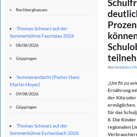
Schulf
Rechberghasuen
deutlic
Prozen
Thomas Schwarz auf der
können
Sommerbühne Faurndau 2026
Schulo
08/08/2026
teilne
Göppingen
Von
Redaktion Fil
Sommerandacht (Pastor Hans
„Um fit zu se
Martin Hoyer)
Ernährung mit
09/08/2026
der Kita ode
ermöglichen.
Göppingen
für das Schul
8. Die Kinde
Thomas Schwarz auf der
regionalen Li
Sommerbühne Eschenbach 2026
Verbrauchermi