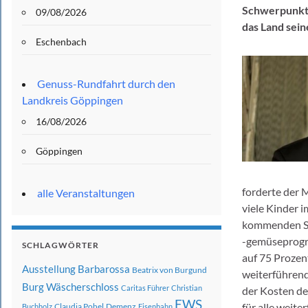
Schwerpunkt l
09/08/2026
das Land sein
Eschenbach
Genuss-Rundfahrt durch den
Landkreis Göppingen
16/08/2026
Göppingen
forderte der M
alle Veranstaltungen
viele Kinder 
kommenden Sch
-gemüseprogr
SCHLAGWÖRTER
auf 75 Prozen
Ausstellung
Barbarossa
Beatrix von Burgund
weiterführend
Burg Wäscherschloss
Caritas Führer
Christian
der Kosten d
EWS
für alle weit
Claudia Pohel
Demenz
Buchholz
Eisenbahn