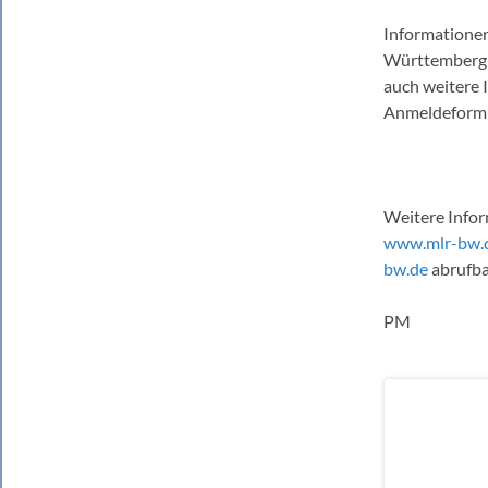
Informatione
Württemberg 
auch weitere 
Anmeldeformul
Weitere Info
www.mlr-bw.
bw.de
abrufba
PM