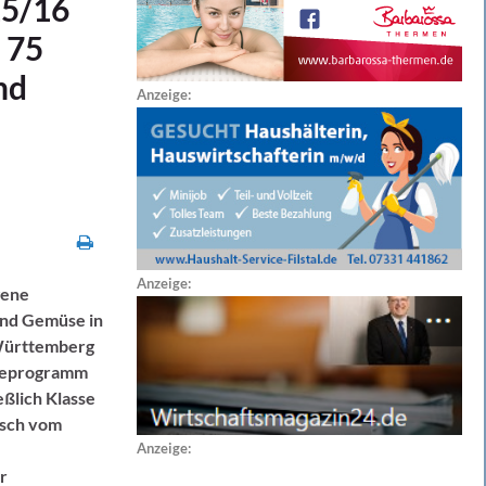
15/16
 75
nd
Anzeige:
-
Anzeige:
gene
und Gemüse in
-Württemberg
üseprogramm
eßlich Klasse
isch vom
Anzeige:
r