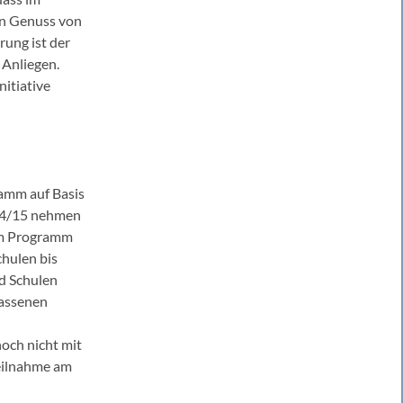
en Genuss von
ung ist der
 Anliegen.
nitiative
amm auf Basis
014/15 nehmen
am Programm
hulen bis
d Schulen
assenen
och nicht mit
eilnahme am