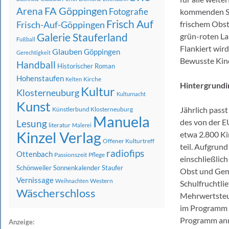
FA Göppingen
Arena
Fotografie
kommenden Sch
Frisch Auf
Frisch-Auf-Göppingen
frischem Obs
Galerie Stauferland
grün-roten La
Fußball
Flankiert wir
Glauben
Göppingen
Gerechtigkeit
Bewusste Kind
Handball
Historischer Roman
Hohenstaufen
Kirche
Kelten
Hintergrundi
Kultur
Klosterneuburg
Kulturnacht
Kunst
Jährlich pas
Künstlerbund Klosterneuburg
Manuela
des von der E
Lesung
literatur
Malerei
Kinzel Verlag
etwa 2.800 K
Offener Kulturtreff
teil. Aufgrun
radiofips
Ottenbach
Passionszeit
Pflege
einschließlic
Schönweiler
Sonnenkalender
Staufer
Obst und Gem
Vernissage
Western
Weihnachten
Schulfruchtli
Wäscherschloss
Mehrwertsteue
im Programm w
Programm an
Anzeige: