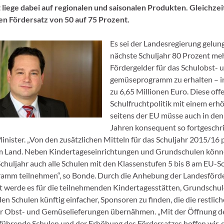
iege dabei auf regionalen und saisonalen Produkten. Gleichzei
en Fördersatz von 50 auf 75 Prozent.
Es sei der Landesregierung gelung
nächste Schuljahr 80 Prozent me
Fördergelder für das Schulobst- u
gemüseprogramm zu erhalten – i
zu 6,65 Millionen Euro. Diese off
Schulfruchtpolitik mit einem er
seitens der EU müsse auch in de
Jahren konsequent so fortgeschr
inister. „Von den zusätzlichen Mitteln für das Schuljahr 2015/16 p
im Land. Neben Kindertageseinrichtungen und Grundschulen könn
uljahr auch alle Schulen mit den Klassenstufen 5 bis 8 am EU-S
amm teilnehmen“, so Bonde. Durch die Anhebung der Landesförd
t werde es für die teilnehmenden Kindertagesstätten, Grundschu
en Schulen künftig einfacher, Sponsoren zu finden, die die restlic
er Obst- und Gemüselieferungen übernähmen. „Mit der Öffnung 
erführende Schulen und der Erhöhung des Fördersatzes hoffen wir, 