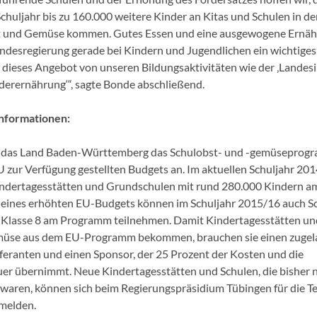
uljahr bis zu 160.000 weitere Kinder an Kitas und Schulen in d
t und Gemüse kommen. Gutes Essen und eine ausgewogene Ernähr
ndesregierung gerade bei Kindern und Jugendlichen ein wichtiges
d dieses Angebot von unseren Bildungsaktivitäten wie der ‚Landesi
erernährung‘“, sagte Bonde abschließend.
nformationen:
st das Land Baden-Württemberg das Schulobst- und -gemüseprogr
U zur Verfügung gestellten Budgets an. Im aktuellen Schuljahr 2
indertagesstätten und Grundschulen mit rund 280.000 Kindern 
d eines erhöhten EU-Budgets können im Schuljahr 2015/16 auch Sc
h Klasse 8 am Programm teilnehmen. Damit Kindertagesstätten un
üse aus dem EU-Programm bekommen, brauchen sie einen zugel
eferanten und einen Sponsor, der 25 Prozent der Kosten und die
r übernimmt. Neue Kindertagesstätten und Schulen, die bisher n
aren, können sich beim Regierungspräsidium Tübingen für die T
melden.