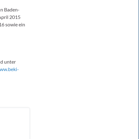
in Baden-
April 2015
16 sowie ein
d unter
ww.beki-