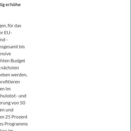
tig erhöhe
en, für das
hr EU-
nd -
nsgesamt bis
ensive
höhten Budget
n nächsten
ieben werden,
rofitieren
en im
chulobst- und
erung von 50
len und
hen 25 Prozent
des Programms
dass im