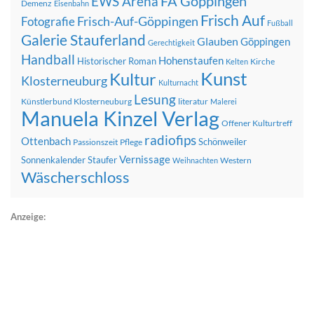
FA Göppingen
EWS Arena
Demenz
Eisenbahn
Frisch Auf
Frisch-Auf-Göppingen
Fotografie
Fußball
Galerie Stauferland
Glauben
Göppingen
Gerechtigkeit
Handball
Hohenstaufen
Historischer Roman
Kirche
Kelten
Kunst
Kultur
Klosterneuburg
Kulturnacht
Lesung
Künstlerbund Klosterneuburg
literatur
Malerei
Manuela Kinzel Verlag
Offener Kulturtreff
radiofips
Ottenbach
Schönweiler
Passionszeit
Pflege
Vernissage
Sonnenkalender
Staufer
Western
Weihnachten
Wäscherschloss
Anzeige: