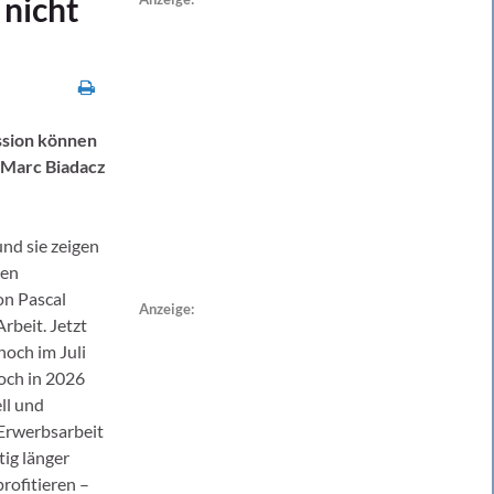
 nicht
ssion können
 Marc Biadacz
nd sie zeigen
den
n Pascal
Anzeige:
rbeit. Jetzt
noch im Juli
och in 2026
ll und
 Erwerbsarbeit
tig länger
rofitieren –