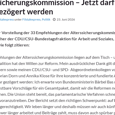
icherungskommission – Jetzt darf
ezögert werden
stalexpress
unter
Filstalexpress
,
Politik
23. Juni 2026
er Vorstellung der 33 Empfehlungen der Alterssicherungskommi
cher der CDU/CSU-Bundestagsfraktion für Arbeit und Soziales,
e folgt zitieren:
hlungen der Alterssicherungskommission liegen auf dem Tisch – u
alition hat den Willen zur Reform. Mein ausdrücklicher Dank gilt 
lern sowie meinen CDU/CSU- und SPD- Abgeordnetenkollegen vo
orian Dorn und Annika Klose für ihre konzentrierte und fundierte A
hr gezögert werden: Ich erwarte von Bundesministerin Bärbel Bas 
astbare Vorschläge für ein Gesamtpaket, damit wir die Reformen n
en. Die Union steht bereit, das parlamentarische Verfahren schne
voranzutreiben. Der Bericht setzt den richtigen Schwerpunkt: auf
gerechtigkeit. Wir leben länger und deshalb müssen wir auch künf
 wer länger arbeitet und Beiträge zahlt, muss davon auch spürbar p