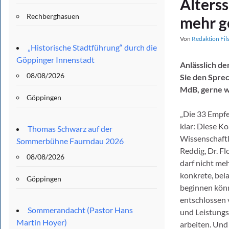
Alterss
Rechberghasuen
mehr g
Von
Redaktion Fil
„Historische Stadtführung“ durch die
Göppinger Innenstadt
Anlässlich d
08/08/2026
Sie den Spre
MdB, gerne wi
Göppingen
„Die 33 Empfe
klar: Diese Ko
Thomas Schwarz auf der
Wissenschaft
Sommerbühne Faurndau 2026
Reddig, Dr. Fl
08/08/2026
darf nicht me
konkrete, bel
Göppingen
beginnen könn
entschlossen 
Sommerandacht (Pastor Hans
und Leistungs
Martin Hoyer)
arbeiten. Und