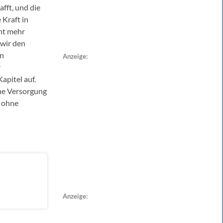
fft, und die
 Kraft in
cht mehr
 wir den
in
Anzeige:
r
apitel auf.
che Versorgung
d ohne
Anzeige: