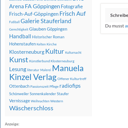
FA Göppingen
Arena
Fotografie
Frisch Auf
Frisch-Auf-Göppingen
Schreib
Galerie Stauferland
Fußball
Du musst
a
Glauben
Göppingen
Gerechtigkeit
Handball
Historischer Roman
Hohenstaufen
Kirche
Kelten
Kultur
Klosterneuburg
Kulturnacht
Kunst
Künstlerbund Klosterneuburg
Manuela
Lesung
literatur
Malerei
Kinzel Verlag
Offener Kulturtreff
radiofips
Ottenbach
Passionszeit
Pflege
Schönweiler
Sonnenkalender
Staufer
Vernissage
Western
Weihnachten
Wäscherschloss
Anzeige: