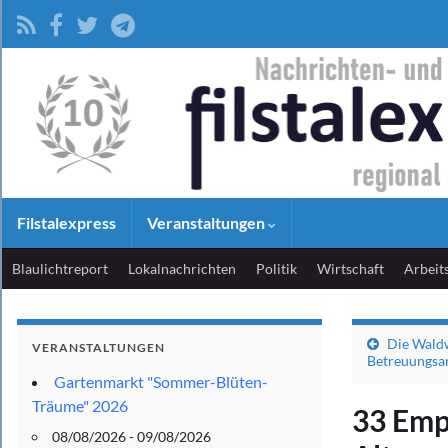
Filstalexpress
Veranstaltungen
Blaulichtreport
Lokalnachrichten
Politik
Wirtschaft
Arbeit
Die Waldw
VERANSTALTUNGEN
Betreuungsa
Gartenmarkt "Sommer-Blüten-
Träume" 2026
33 Emp
08/08/2026 - 09/08/2026