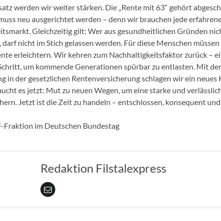
atz werden wir weiter stärken. Die „Rente mit 63“ gehört abgescha
t muss neu ausgerichtet werden – denn wir brauchen jede erfahrene
tsmarkt. Gleichzeitig gilt: Wer aus gesundheitlichen Gründen ni
, darf nicht im Stich gelassen werden. Für diese Menschen müssen
nte erleichtern. Wir kehren zum Nachhaltigkeitsfaktor zurück – e
chritt, um kommende Generationen spürbar zu entlasten. Mit de
g in der gesetzlichen Rentenversicherung schlagen wir ein neues K
ucht es jetzt: Mut zu neuen Wegen, um eine starke und verlässli
chern. Jetzt ist die Zeit zu handeln – entschlossen, konsequent un
Fraktion im Deutschen Bundestag
Redaktion Filstalexpress