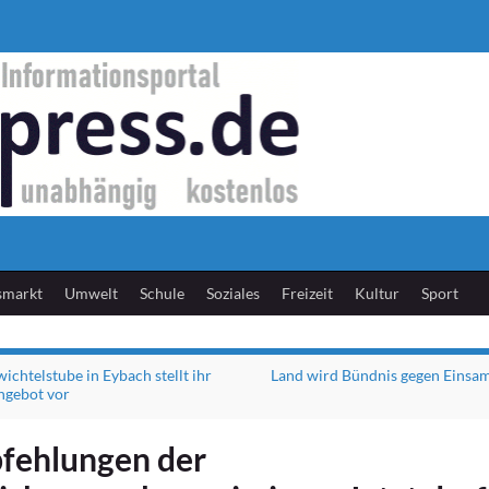
smarkt
Umwelt
Schule
Soziales
Freizeit
Kultur
Sport
ichtelstube in Eybach stellt ihr
Land wird Bündnis gegen Einsa
ngebot vor
fehlungen der