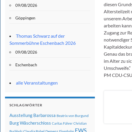
diesen Grunds
09/08/2026
Altersteilzei
Göppingen
unserem Arbei
arbeiten kann
Zugang zur Re
Thomas Schwarz auf der
notwendiger S
Sommerbühne Eschenbach 2026
Kapitaldeckun
09/08/2026
Genau das bra
im Alter zu si
Eschenbach
Umschweife.“
PM CDU·CSU-
alle Veranstaltungen
SCHLAGWÖRTER
Ausstellung
Barbarossa
Beatrix von Burgund
Burg Wäscherschloss
Caritas Führer
Christian
EWS
Claudia Pohel
Demenz
Buchholz
Eisenbahn