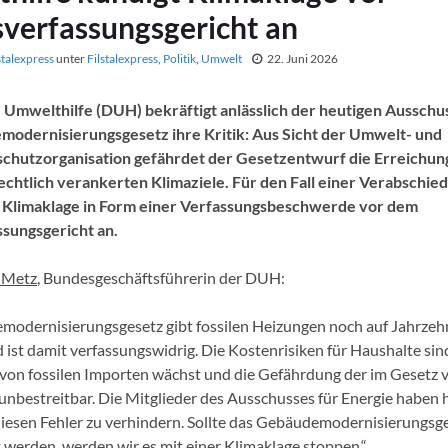
verfassungsgericht an
stalexpress
unter
Filstalexpress
,
Politik
,
Umwelt
22. Juni 2026
 Umwelthilfe (DUH) bekräftigt anlässlich der heutigen Aussch
odernisierungsgesetz ihre Kritik: Aus Sicht der Umwelt- und
chutzorganisation gefährdet der Gesetzentwurf die Erreichun
chtlich verankerten Klimaziele. Für den Fall einer Verabschie
 Klimaklage in Form einer Verfassungsbeschwerde vor dem
sungsgericht an.
 Metz
, Bundesgeschäftsführerin der DUH:
odernisierungsgesetz gibt fossilen Heizungen noch auf Jahrzeh
 ist damit verfassungswidrig. Die Kostenrisiken für Haushalte sind 
von fossilen Importen wächst und die Gefährdung der im Gesetz 
 unbestreitbar. Die Mitglieder des Ausschusses für Energie haben 
diesen Fehler zu verhindern. Sollte das Gebäudemodernisierungs
 werden, werden wir es mit einer Klimaklage stoppen.“