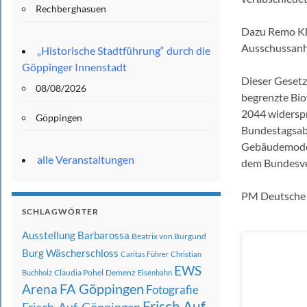
Rechberghasuen
Dazu Remo Kli
Ausschussanh
„Historische Stadtführung“ durch die
Göppinger Innenstadt
Dieser Gesetz
08/08/2026
begrenzte Bio
2044 widerspr
Göppingen
Bundestagsabg
Gebäudemodern
alle Veranstaltungen
dem Bundesver
PM Deutsche 
SCHLAGWÖRTER
Ausstellung
Barbarossa
Beatrix von Burgund
Burg Wäscherschloss
Caritas Führer
Christian
EWS
Claudia Pohel
Demenz
Buchholz
Eisenbahn
FA Göppingen
Arena
Fotografie
Frisch Auf