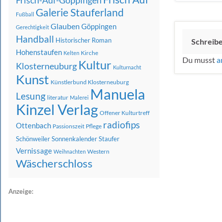
Frisch-Auf-Göppingen
Galerie Stauferland
Fußball
Glauben
Göppingen
Gerechtigkeit
Handball
Historischer Roman
Schreib
Hohenstaufen
Kirche
Kelten
Du musst
a
Kultur
Klosterneuburg
Kulturnacht
Kunst
Künstlerbund Klosterneuburg
Manuela
Lesung
literatur
Malerei
Kinzel Verlag
Offener Kulturtreff
radiofips
Ottenbach
Passionszeit
Pflege
Schönweiler
Sonnenkalender
Staufer
Vernissage
Western
Weihnachten
Wäscherschloss
Anzeige: