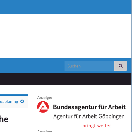
Search for:
Anzeige:
quaplaning
he
Anzeige: