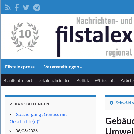
Filstalexpress
Veranstaltungen
Blaulichtreport
Lokalnachrichten
Politik
Wirtschaft
Arbeit
Schwäbis
VERANSTALTUNGEN
Spaziergang „Genuss mit
Gebäud
Geschichte(n)“
Umwelt
06/08/2026