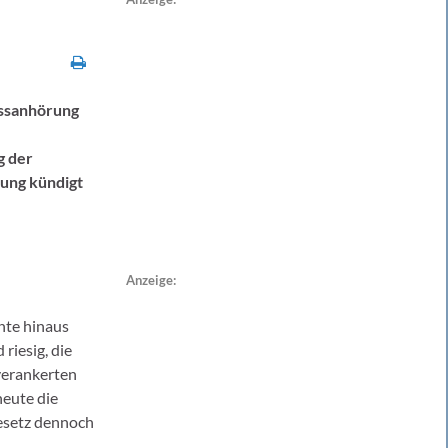
ussanhörung
g der
dung kündigt
Anzeige:
nte hinaus
riesig, die
verankerten
heute die
gesetz dennoch