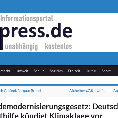
smarkt
Umwelt
Schule
Soziales
Freizeit
Kultur
Sport
ch Gmünd/Bargau: Brand
Aichelberg/A8 – Unfall bei A
emodernisierungsgesetz: Deutsc
hilfe kündigt Klimaklage vor