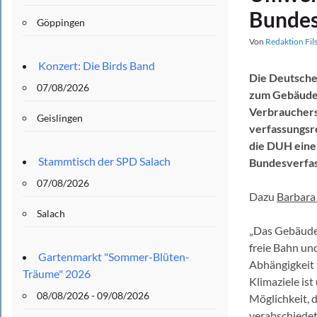
Bundes
Göppingen
Von
Redaktion Fil
Konzert: Die Birds Band
Die Deutsche
07/08/2026
zum Gebäudem
Verbrauchers
Geislingen
verfassungsre
die DUH eine
Stammtisch der SPD Salach
Bundesverfas
07/08/2026
Dazu
Barbara
Salach
„Das Gebäudem
freie Bahn und
Gartenmarkt "Sommer-Blüten-
Abhängigkeit 
Träume" 2026
Klimaziele ist
08/08/2026 - 09/08/2026
Möglichkeit, 
verabschiedet