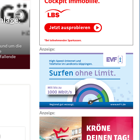
nlage:
Next
rund um die
Anzeige:
e
fallende
Anzeige: