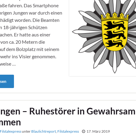
raße fahren. Das Smartphone
hrigen Jungen war durch einen
chädigt worden. Die Beamten
n 18-jährigen Schützen
achen. Er hatte aus einer
von ca. 20 Metern die
uf dem Bolzplatz mit seinem
ewehr ins Visier genommen.
rweise …
esen
ngen – Ruhestörer in Gewahrsam
mmen
Filstalexpress
unter
Blaulichtreport
,
Filstalexpress
17. März 2019