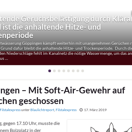
tende Geruchsbelästigung durch Klära
us
ist die anhaltende Hitze- und
enperiode
ntwässerung Göppingen kämpft weiterhin mit unangenehmen Gerüchen 
 Grund dafür bleibt die anhaltende Hitze- und Trockenperiode. Durch di
den Niederschläge fehlt im Kanalnetz die nötige Wassermenge, um das an
us …
ngen – Mit Soft-Air-Gewehr auf
hen geschossen
Filstalexpress
unter
Blaulichtreport
,
Filstalexpress
17. März 2019
 gegen 17.10 Uhr, musste die
inem Bolzplatz in der