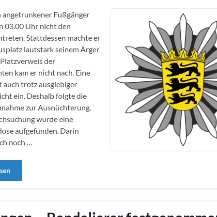
ch angetrunkener Fußgänger
n 03.00 Uhr nicht den
treten. Stattdessen machte er
splatz lautstark seinem Ärger
 Platzverweis der
ten kam er nicht nach. Eine
t auch trotz ausgiebiger
cht ein. Deshalb folgte die
nahme zur Ausnüchterung.
rchsuchung wurde eine
se aufgefunden. Darin
ich noch …
esen