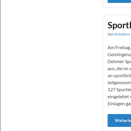
Sportl
Von
Redaktion 
Am Freitag,
Geislingen
Dehmer Spo
aus, die im
an sportlic
teilgenomm
127 Sportle
eingeleitet
Einlagen ga
Weiterl