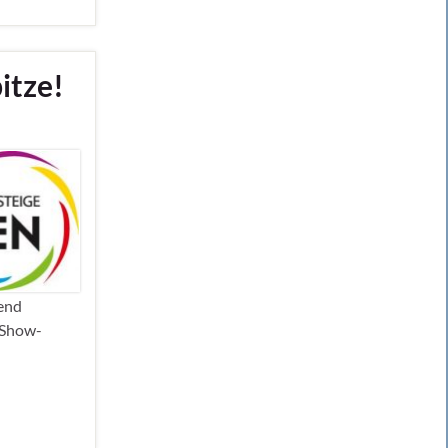
itze!
bend
e Show-