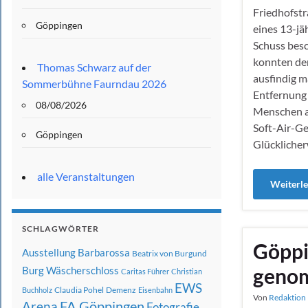
Friedhofst
Göppingen
eines 13-jä
Schuss bes
konnten de
Thomas Schwarz auf der
ausfindig m
Sommerbühne Faurndau 2026
Entfernung 
08/08/2026
Menschen a
Soft-Air-G
Göppingen
Glückliche
alle Veranstaltungen
Weiterl
SCHLAGWÖRTER
Göppi
Ausstellung
Barbarossa
Beatrix von Burgund
geno
Burg Wäscherschloss
Caritas Führer
Christian
EWS
Claudia Pohel
Demenz
Buchholz
Eisenbahn
Von
Redaktion 
FA Göppingen
Arena
Fotografie