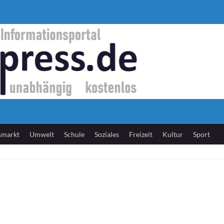
smarkt
Umwelt
Schule
Soziales
Freizeit
Kultur
Sport