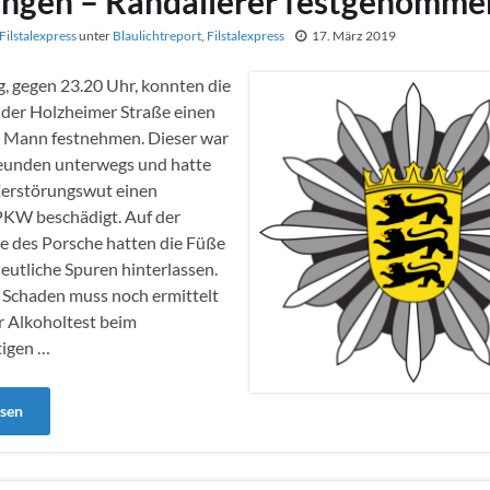
ngen – Randalierer festgenomme
Filstalexpress
unter
Blaulichtreport
,
Filstalexpress
17. März 2019
, gegen 23.20 Uhr, konnten die
 der Holzheimer Straße einen
n Mann festnehmen. Dieser war
reunden unterwegs und hatte
Zerstörungswut einen
PKW beschädigt. Auf der
 des Porsche hatten die Füße
deutliche Spuren hinterlassen.
 Schaden muss noch ermittelt
r Alkoholtest beim
tigen …
esen