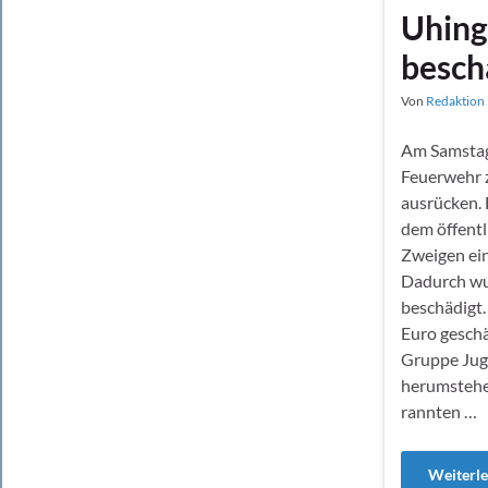
Uhing
besch
Von
Redaktion 
Am Samstag,
Feuerwehr 
ausrücken. 
dem öffentl
Zweigen ein
Dadurch wu
beschädigt.
Euro geschä
Gruppe Jug
herumstehe
rannten …
Weiterl