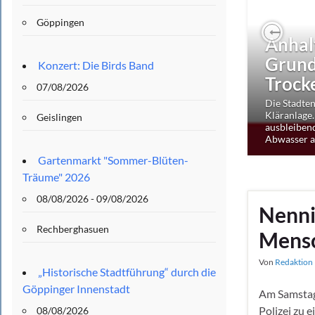
Göppingen
Anhal
Previo
Grund 
Konzert: Die Birds Band
Trock
07/08/2026
Die Stadte
Kläranlage.
Geislingen
ausbleiben
Abwasser a
Gartenmarkt "Sommer-Blüten-
Träume" 2026
08/08/2026 - 09/08/2026
Nenni
Rechberghasuen
Mensc
Von
Redaktion 
„Historische Stadtführung“ durch die
Göppinger Innenstadt
Am Samstag,
Polizei zu e
08/08/2026