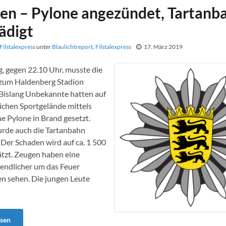
en – Pylone angezündet, Tartanb
ädigt
Filstalexpress
unter
Blaulichtreport
,
Filstalexpress
17. März 2019
 gegen 22.10 Uhr, musste die
zum Haldenberg Stadion
Bislang Unbekannte hatten auf
ichen Sportgelände mittels
e Pylone in Brand gesetzt.
rde auch die Tartanbahn
 Der Schaden wird auf ca. 1 500
tzt. Zeugen haben eine
endlicher um das Feuer
n sehen. Die jungen Leute
esen