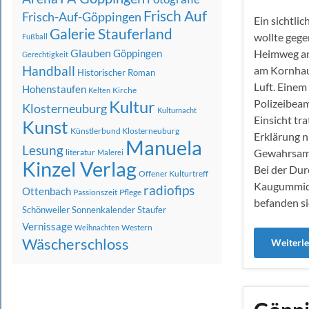
Frisch Auf
Frisch-Auf-Göppingen
Ein sichtli
Galerie Stauferland
wollte gege
Fußball
Glauben
Heimweg an
Göppingen
Gerechtigkeit
Handball
am Kornhau
Historischer Roman
Luft. Einem
Hohenstaufen
Kirche
Kelten
Kultur
Polizeibeam
Klosterneuburg
Kulturnacht
Einsicht tra
Kunst
Künstlerbund Klosterneuburg
Erklärung ni
Manuela
Lesung
Gewahrsam
literatur
Malerei
Kinzel Verlag
Bei der Du
Offener Kulturtreff
Kaugummido
radiofips
Ottenbach
Passionszeit
Pflege
befanden s
Schönweiler
Sonnenkalender
Staufer
Vernissage
Western
Weihnachten
Wäscherschloss
Weiterl