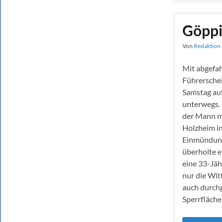
Göppi
Von
Redaktion 
Mit abgefa
Führerschei
Samstag auf
unterwegs. 
der Mann m
Holzheim in
Einmündung
überholte e
eine 33-Jähr
nur die Wit
auch durch
Sperrfläche