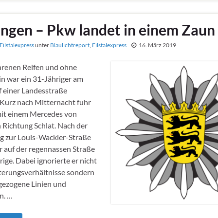
ngen – Pkw landet in einem Zaun
Filstalexpress
unter
Blaulichtreport
,
Filstalexpress
16. März 2019
hrenen Reifen und ohne
n war ein 31-Jähriger am
 einer Landesstraße
Kurz nach Mitternacht fuhr
it einem Mercedes von
 Richtung Schlat. Nach der
 zur Louis-Wackler-Straße
r auf der regennassen Straße
ige. Dabei ignorierte er nicht
terungsverhältnisse sondern
gezogene Linien und
n. …