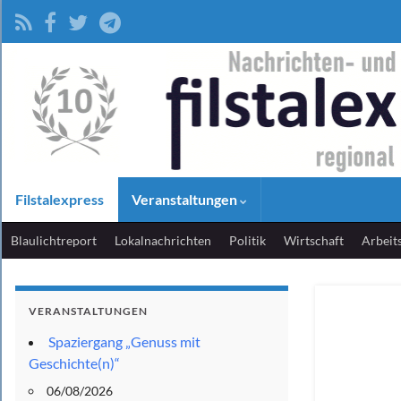
Filstalexpress
Veranstaltungen
Blaulichtreport
Lokalnachrichten
Politik
Wirtschaft
Arbeit
VERANSTALTUNGEN
Spaziergang „Genuss mit
Geschichte(n)“
06/08/2026