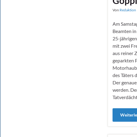
Göppi
Von
Redaktion 
Am Samstag
Beamten in
25-jährige
mit zwei F
aus reiner 
geparkten 
Motorhaube
des Täters 
Der genaue
werden. De
Tatverdäch
Weiterl