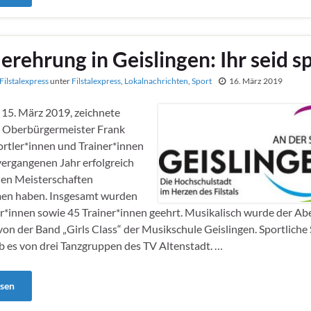
erehrung in Geislingen: Ihr seid sp
Filstalexpress
unter
Filstalexpress
,
Lokalnachrichten
,
Sport
16. März 2019
 15. März 2019, zeichnete
s Oberbürgermeister Frank
rtler*innen und Trainer*innen
 vergangenen Jahr erfolgreich
hen Meisterschaften
en haben. Insgesamt wurden
r*innen sowie 45 Trainer*innen geehrt. Musikalisch wurde der A
 von der Band „Girls Class“ der Musikschule Geislingen. Sportlich
b es von drei Tanzgruppen des TV Altenstadt. …
esen