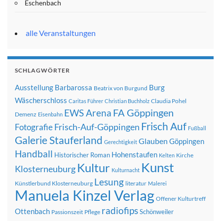
Eschenbach
alle Veranstaltungen
SCHLAGWÖRTER
Ausstellung
Barbarossa
Burg
Beatrix von Burgund
Wäscherschloss
Claudia Pohel
Caritas Führer
Christian Buchholz
FA Göppingen
EWS Arena
Demenz
Eisenbahn
Frisch Auf
Frisch-Auf-Göppingen
Fotografie
Fußball
Galerie Stauferland
Glauben
Göppingen
Gerechtigkeit
Handball
Hohenstaufen
Historischer Roman
Kirche
Kelten
Kunst
Kultur
Klosterneuburg
Kulturnacht
Lesung
Künstlerbund Klosterneuburg
literatur
Malerei
Manuela Kinzel Verlag
Offener Kulturtreff
radiofips
Ottenbach
Schönweiler
Passionszeit
Pflege