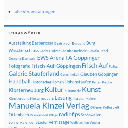
alle Veranstaltungen
SCHLAGWÖRTER
Ausstellung
Barbarossa
Burg
Beatrix von Burgund
Wäscherschloss
Claudia Pohel
Caritas Führer
Christian Buchholz
FA Göppingen
EWS Arena
Demenz
Eisenbahn
Frisch Auf
Frisch-Auf-Göppingen
Fotografie
Fußball
Galerie Stauferland
Glauben
Göppingen
Gerechtigkeit
Handball
Hohenstaufen
Historischer Roman
Kirche
Kelten
Kunst
Kultur
Klosterneuburg
Kulturnacht
Lesung
Künstlerbund Klosterneuburg
literatur
Malerei
Manuela Kinzel Verlag
Offener Kulturtreff
radiofips
Ottenbach
Schönweiler
Passionszeit
Pflege
Vernissage
Sonnenkalender
Staufer
Western
Weihnachten