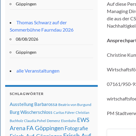
Auf diese Per
Göppingen
Managing Dire
die aus der C
Thomas Schwarz auf der
Nachhaltigkei
Sommerbühne Faurndau 2026
08/08/2026
Ansprechpart
Göppingen
Christine Kum
Wirtschaftsf
alle Veranstaltungen
07161/950-9
SCHLAGWÖRTER
wirtschaftsf
Ausstellung
Barbarossa
Beatrix von Burgund
Burg Wäscherschloss
PM Stadtverw
Caritas Führer
Christian
EWS
Claudia Pohel
Demenz
Buchholz
Eisenbahn
FA Göppingen
Arena
Fotografie
Frisch Auf