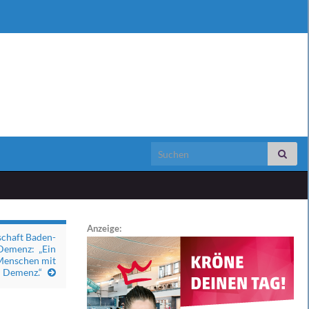
Search for:
Anzeige:
schaft Baden-
 Demenz: „Ein
 Menschen mit
Demenz.“