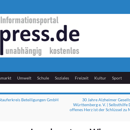
smarkt
Umwelt
Schule
Soziales
Freizeit
Kultur
Sport
Stauferkreis Beteiligungen GmbH
30 Jahre Alzheimer Gesell
Württemberg e. V. | Selbsthilfe
offenes Herz ist der Schlüssel zu