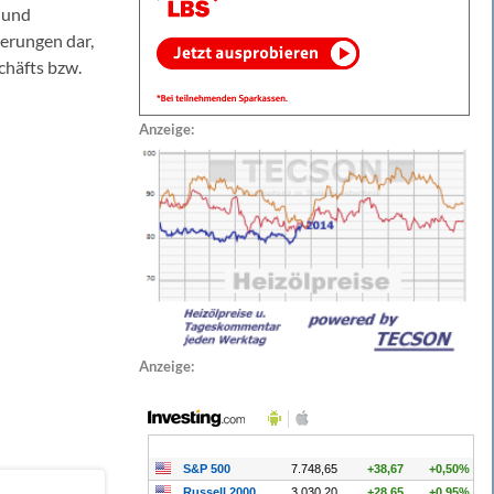
 und
derungen dar,
chäfts bzw.
Anzeige:
Anzeige: