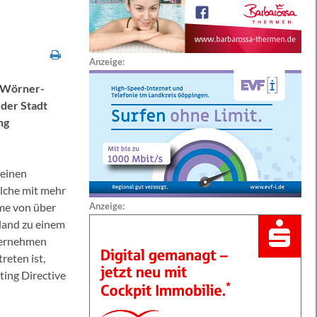
Anzeige:
d-Wörner-
 der Stadt
ng
 einen
olche mit mehr
me von über
Anzeige:
hland zu einem
ternehmen
reten ist,
ting Directive