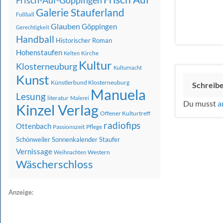
Frisch-Auf-Göppingen
Galerie Stauferland
Fußball
Glauben
Göppingen
Gerechtigkeit
Handball
Historischer Roman
Hohenstaufen
Kirche
Kelten
Kultur
Klosterneuburg
Kulturnacht
Kunst
Künstlerbund Klosterneuburg
Schreib
Manuela
Lesung
literatur
Malerei
Du musst
a
Kinzel Verlag
Offener Kulturtreff
radiofips
Ottenbach
Passionszeit
Pflege
Schönweiler
Sonnenkalender
Staufer
Vernissage
Western
Weihnachten
Wäscherschloss
Anzeige: