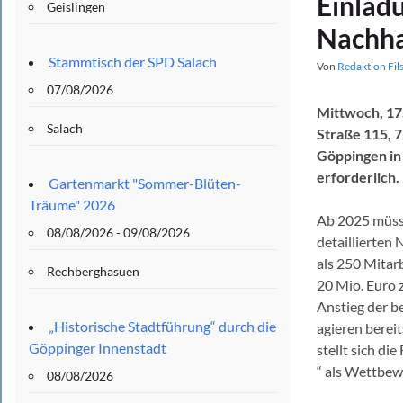
Einlad
Geislingen
Nachha
Stammtisch der SPD Salach
Von
Redaktion Fil
07/08/2026
Mittwoch, 17.
Salach
Straße 115, 
Göppingen in
erforderlich.
Gartenmarkt "Sommer-Blüten-
Träume" 2026
Ab 2025 müsse
08/08/2026 - 09/08/2026
detaillierten
als 250 Mitar
Rechberghasuen
20 Mio. Euro z
Anstieg der 
„Historische Stadtführung“ durch die
agieren bereit
Göppinger Innenstadt
stellt sich di
“ als Wettbew
08/08/2026