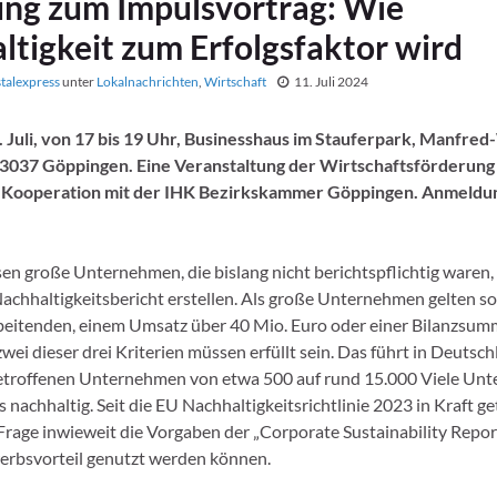
ung zum Impulsvortrag: Wie
ltigkeit zum Erfolgsfaktor wird
stalexpress
unter
Lokalnachrichten
,
Wirtschaft
11. Juli 2024
 Juli, von 17 bis 19 Uhr, Businesshaus im Stauferpark, Manfre
73037 Göppingen.
Eine Veranstaltung der Wirtschaftsförderung
 Kooperation mit der IHK Bezirkskammer Göppingen.
Anmeldu
n große Unternehmen, die bislang nicht berichtspflichtig waren,
 Nachhaltigkeitsbericht erstellen. Als große Unternehmen gelten s
beitenden, einem Umsatz über 40 Mio. Euro oder einer Bilanzsum
wei dieser drei Kriterien müssen erfüllt sein. Das führt in Deutsc
betroffenen Unternehmen von etwa 500 auf rund 15.000 Viele Un
s nachhaltig. Seit die EU Nachhaltigkeitsrichtlinie 2023 in Kraft get
e Frage inwieweit die Vorgaben der „Corporate Sustainability Repor
erbsvorteil genutzt werden können.