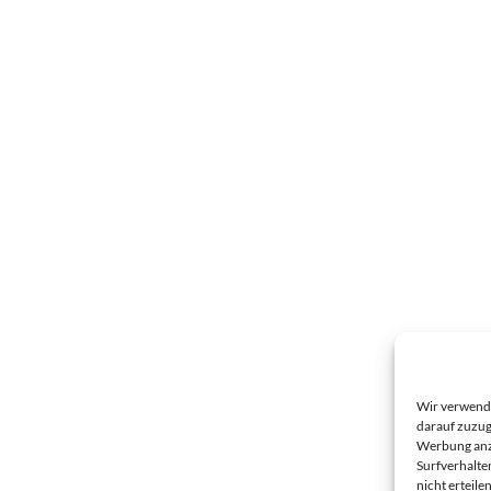
Wir verwende
darauf zuzug
Werbung anzu
Surfverhalte
nicht erteil