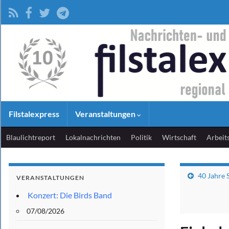
Filstalexpress
Veranstaltungen
Blaulichtreport
Lokalnachrichten
Politik
Wirtschaft
Arbeit
40 Jahre 
VERANSTALTUNGEN
Konzert: Die Birds Band
07/08/2026