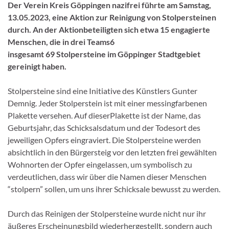
Der Verein Kreis
G
öppingen nazifrei führte am
Samstag,
13.05.2023,
eine Aktion zur Reinigung von Stolpersteinen
durch. An der Aktion
beteiligten sich etwa 15 engagierte
Menschen, die in drei Teams
6
insgesamt 69 Stolpersteine im
G
öppinger Stadtgebiet
gereinigt haben.
Stolpersteine sind eine Initiative
des Künstlers
G
unter
Demnig. Jeder
Stolperstein ist mit einer messingfarbenen
Plakette versehen. Auf dieser
Plakette
ist
der Name, das
G
eburtsjahr, das Schicksalsdatum und der
Todesort des
jeweiligen Opfers eingraviert. Die Stolpersteine werden
absichtli
ch in den Bürgersteig vor den letzten frei gewählten
Wohnorten
der Opfer eingelassen, um symbolisch zu
verdeutlichen, dass wir über
die Namen dieser Menschen
“stolpern” sollen, um uns ihrer Schicksale
bewusst zu werden.
Durch das Reinigen der Stolpersteine wurde nicht nur ihr
äußeres
Erscheinungsbild
wiederhergestellt,
sondern
auch