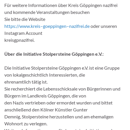
Für weitere Informationen über Kreis
G
öppingen nazifrei
und kommende Veranstaltungen besuchen
Sie bitte die Website
https://www.kreis
–
goeppingen
–
nazifrei.de
oder unseren
Instagram Account
k
reisgpnazifrei
.
Über
die
Initiative
Stolpersteine
G
öppingen e.V.
:
Die Initiative Stolpersteine
G
öppingen e.V. ist eine
G
ruppe
von lokalgeschichtlich Interessierten, die
ehrenamtlich tätig ist.
Sie recherchiert die Lebensschicksale von Bürgerinnen und
Bürgern im Landkreis
G
öppingen, die von
den Nazis vertrieben oder ermordet wurden und bittet
anschließend den Kölner Künstler
G
unt
er
Demnig, Stolpersteine herzustellen und am ehemaligen
Wohnort zu verlegen.