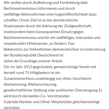
Wir
w
o
ll
en
durch Aufklärung und Fortbildung ü
ber
Rechtsextremis
mus informieren und durch
vielfä
ltige A
ktionsformen eine
G
egenö
ffentlichkeit dazu
schaffen.
Unser
Ziel ist es
das demokratische
Staatswesen durch
die
Stä
rkung der
Zivilgesellschaft,
insbesondere beim kon
sequenten Einsatz
gegen
Rechtsextremismus und für ein vielfä
ltiges, tolerantes und
re
spektvolles Miteinander
, zu
fö
rdern.
Das
Bekenntnis zur freiheitlichen demokratischen
G
rundordnung
der Bundesrepublik Deutschland
ist
dabei die
G
rundlage
unserer
Arbeit.
Der im Jahr 2013 gegrü
ndete
,
gemeinnü
tzige
Verein
mit
derzeit rund
75
Mitgliedern
is
t ein
Zusammenschluss unabhä
ngig von Alter,
G
eschlecht,
Abstammung, Weltanschauung,
gesellschaftlich
er Stellung oder
politischer
Ü
berzeugung. Er
wird durch die
bei
den Co
–
Vorsitzenden
G
abriele Merkler
und
Oliver Weyhmü
ller gleichberechtigt
vertreten.