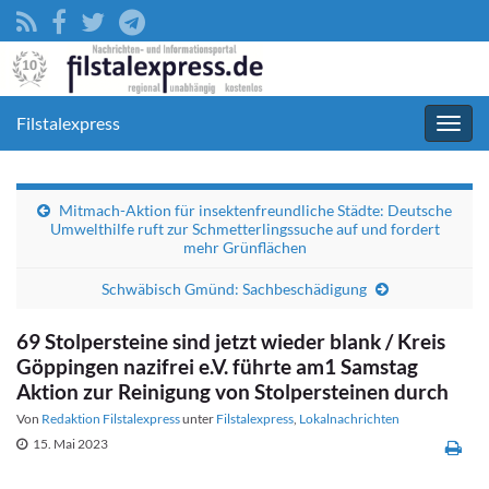
Filstalexpress
Navig
umsc
Mitmach-Aktion für insektenfreundliche Städte: Deutsche
Umwelthilfe ruft zur Schmetterlingssuche auf und fordert
mehr Grünflächen
Schwäbisch Gmünd: Sachbeschädigung
69 Stolpersteine sind jetzt wieder blank / Kreis
Göppingen nazifrei e.V. führte am1 Samstag
Aktion zur Reinigung von Stolpersteinen durch
Von
Redaktion Filstalexpress
unter
Filstalexpress
,
Lokalnachrichten
15. Mai 2023