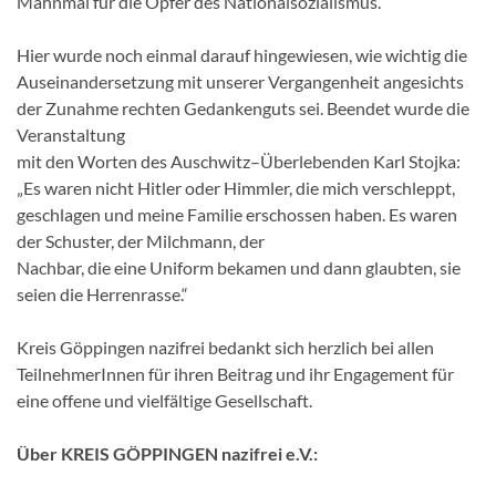
Mahnmal für die Opfer des Nationalsozialismus.
Hier
wurde
noch
einmal
darauf
hingewiesen,
wie
wichtig
die
Auseinandersetzung
mit
unserer
Vergangenheit
angesichts
der
Zunahme rechten
G
edankenguts sei. Beendet wurde die
Ve
ranstaltung
mit den Worten des Auschwitz
–
Überlebenden Karl Stojka:
„Es waren
nicht Hitler oder Himmler, die mich verschleppt,
geschlagen und meine
Familie erschossen haben. Es waren
der Schuster, der Milchmann, der
Nachbar, die eine Uniform bekamen und dan
n glaubten, sie
seien die
Herrenrasse.“
Kreis
G
öppingen
nazifrei
bedankt
sich
herzlich
bei
allen
TeilnehmerInnen für ihren Beitrag und ihr Engagement für
eine offene
und vielfältige
G
esellschaft.
Über
KREIS
G
ÖP
PIN
G
EN
nazifrei
e.V.
: