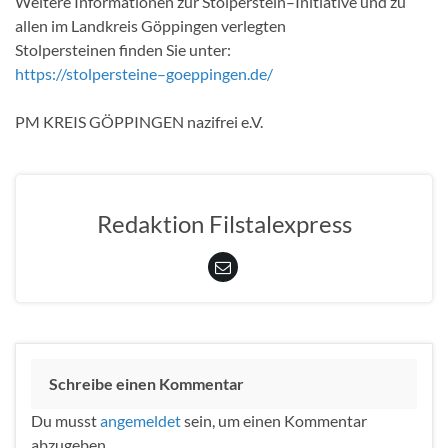
Weitere Informationen zur Stolperstein
–
Initiative und zu
allen im Landkreis
G
öppingen verlegten
Stolpersteinen finden Sie unter:
https://stolpersteine
–
goeppingen.de/
PM
KREIS
G
ÖPPIN
G
EN
nazifrei
e.V.
Redaktion Filstalexpress
Schreibe einen Kommentar
Du musst
angemeldet
sein, um einen Kommentar
abzugeben.