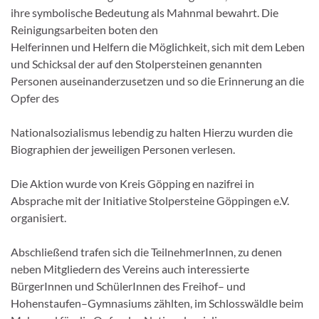
ihre
symbolische
Bedeutung als Mahnmal bewahrt. Die
Reinigungsarbeiten boten den
Helferinnen und Helfern die Möglichkeit, sich mit dem Leben
u
nd
Schicksal
der
auf
den
Stolpersteinen
genannten
Personen
auseinanderzusetzen
und
so
die
Erinnerung
an
die
Opfer
des
Nationalsozialismus lebendig zu halten Hierzu wurden die
Biographien
der jeweiligen Personen verlesen.
Die Aktion wurde von Kreis
G
öpping
en nazifrei in
Absprache mit der
Initiative Stolpersteine
G
öppingen e.V.
organisiert.
Abschließend
trafen
sich
die
TeilnehmerInnen,
zu
denen
neben
Mitgliedern
des
Vereins
auch
interessierte
BürgerInnen
und
SchülerInnen des Freihof
–
und
Hohenstaufen
–
G
ymnas
iums zählten, im
Schlosswäldle beim