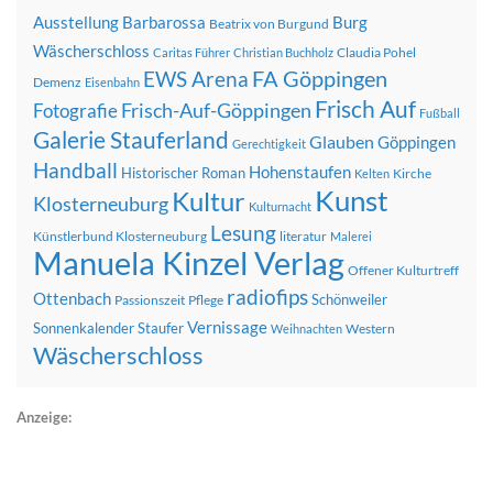
Ausstellung
Barbarossa
Burg
Beatrix von Burgund
Wäscherschloss
Claudia Pohel
Caritas Führer
Christian Buchholz
FA Göppingen
EWS Arena
Demenz
Eisenbahn
Frisch Auf
Frisch-Auf-Göppingen
Fotografie
Fußball
Galerie Stauferland
Glauben
Göppingen
Gerechtigkeit
Handball
Hohenstaufen
Historischer Roman
Kirche
Kelten
Kunst
Kultur
Klosterneuburg
Kulturnacht
Lesung
Künstlerbund Klosterneuburg
literatur
Malerei
Manuela Kinzel Verlag
Offener Kulturtreff
radiofips
Ottenbach
Schönweiler
Passionszeit
Pflege
Vernissage
Sonnenkalender
Staufer
Western
Weihnachten
Wäscherschloss
Anzeige: