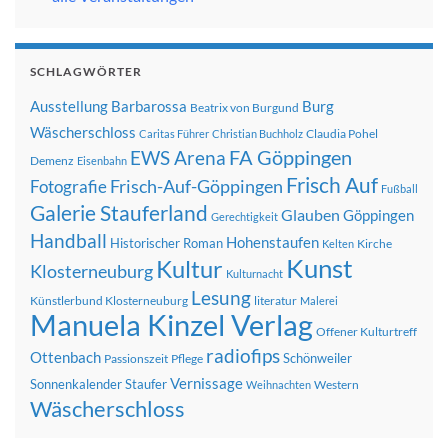
SCHLAGWÖRTER
Ausstellung
Barbarossa
Burg
Beatrix von Burgund
Wäscherschloss
Claudia Pohel
Caritas Führer
Christian Buchholz
FA Göppingen
EWS Arena
Demenz
Eisenbahn
Frisch Auf
Frisch-Auf-Göppingen
Fotografie
Fußball
Galerie Stauferland
Glauben
Göppingen
Gerechtigkeit
Handball
Hohenstaufen
Historischer Roman
Kirche
Kelten
Kunst
Kultur
Klosterneuburg
Kulturnacht
Lesung
Künstlerbund Klosterneuburg
literatur
Malerei
Manuela Kinzel Verlag
Offener Kulturtreff
radiofips
Ottenbach
Schönweiler
Passionszeit
Pflege
Vernissage
Sonnenkalender
Staufer
Western
Weihnachten
Wäscherschloss