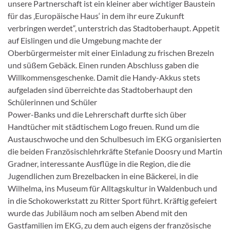
unsere Partnerschaft ist ein kleiner aber wichtiger Baustein
für das ‚Europäische Haus‘ in dem ihr eure Zukunft
verbringen werdet“, unterstrich das Stadtoberhaupt. Appetit
auf Eislingen und die Umgebung machte der
Oberbürgermeister mit einer Einladung zu frischen Brezeln
und süßem Gebäck. Einen runden Abschluss gaben die
Willkommensgeschenke. Damit die Handy-Akkus stets
aufgeladen sind überreichte das Stadtoberhaupt den
Schülerinnen und Schüler
Power-Banks und die Lehrerschaft durfte sich über
Handtücher mit städtischem Logo freuen. Rund um die
Austauschwoche und den Schulbesuch im EKG organisierten
die beiden Französischlehrkräfte Stefanie Doosry und Martin
Gradner, interessante Ausflüge in die Region, die die
Jugendlichen zum Brezelbacken in eine Bäckerei, in die
Wilhelma, ins Museum für Alltagskultur in Waldenbuch und
in die Schokowerkstatt zu Ritter Sport führt. Kräftig gefeiert
wurde das Jubiläum noch am selben Abend mit den
Gastfamilien im EKG, zu dem auch eigens der französische