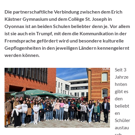
Die partnerschaftliche Verbindung zwischen dem Erich
Kästner Gymnasium und dem Collège St. Joseph in
Oyonnax ist an beiden Schulen beliebter denn je. Vor allem
ist sie auch ein Trumpf, mit dem die Kommunikation in der
Fremdsprache gefördert wird und besondere kulturelle
Gepflogenheiten in den jeweiligen Ländern kennengelernt
werden können.
Seit 3
Jahrze
hnten
gibt es
den
beliebt
en
Schüler
austau
sch