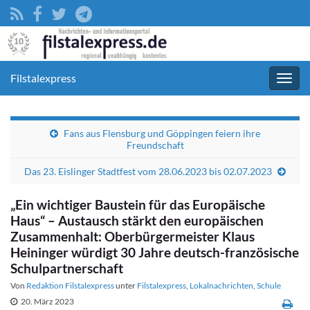
Filstalexpress
Navig
umsc
Fans aus Flensburg und Göppingen feiern ihre
Freundschaft
Das 23. Eislinger Stadtfest vom 28.06.2023 bis 02.07.2023
„Ein wichtiger Baustein für das Europäische
Haus“ – Austausch stärkt den europäischen
Zusammenhalt: Oberbürgermeister Klaus
Heininger würdigt 30 Jahre deutsch-französische
Schulpartnerschaft
Von
Redaktion Filstalexpress
unter
Filstalexpress
,
Lokalnachrichten
,
Schule
20. März 2023