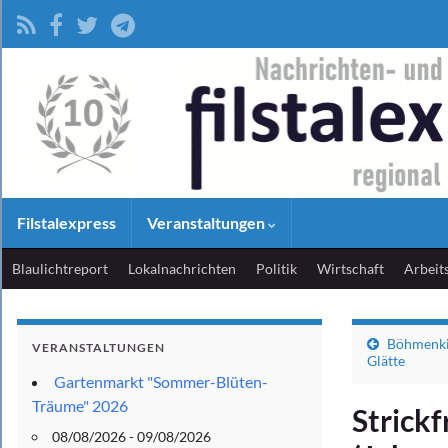
Filstalexpress
Veranstaltungen
Blaulichtreport
Lokalnachrichten
Politik
Wirtschaft
Arbeit
Böhmenki
VERANSTALTUNGEN
Glätte
Gartenmarkt "Sommer-Blüten-
Träume" 2026
Strick
08/08/2026 - 09/08/2026