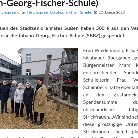
n-Georg-Fischer-Schule)
stalexpress
unter
Filstalexpress
,
Lokalnachrichten
,
Schule
27. Januar 2023
auen des Stadtseniorenrates Süßen haben 500 € aus den Ve
te an die Johann-Georg-Fischer-Schule (SBBZ) gespendet.
Frau Wiedenmann, Frau G
Neubauer übergaben g
Bürgermeister Marc K
entsprechenden Spend
Schulleiterin Frau W
Schambeck hatte ebenfall
an dem Zustandek
Spendensumme d
ehrenamtliche Tät
Strickfrauen. „
Wir sind se
diese großzügige Unter
Strickfrauen. Damit pl