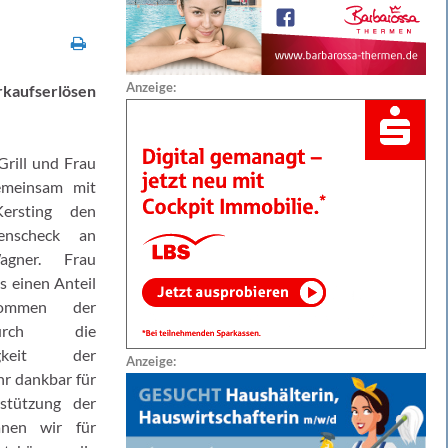
Anzeige:
rkaufserlösen
rill und Frau
emeinsam mit
ersting den
enscheck an
agner. Frau
s einen Anteil
ommen der
urch die
igkeit der
Anzeige:
hr dankbar für
stützung der
anen wir für