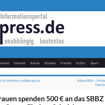
smarkt
Umwelt
Schule
Soziales
Freizeit
Kultur
Sport
rch: Mehrere Unfälle durch
Süßen/B10 – Polizei
Geschw
frauen spenden 500 € an das SBBZ