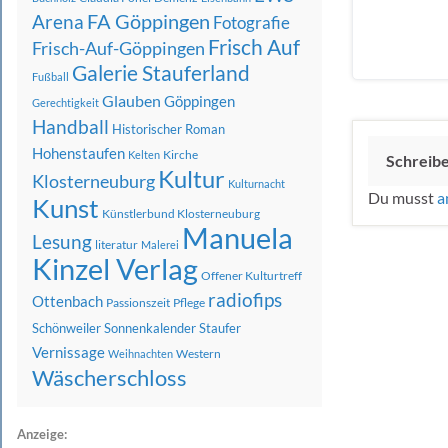
FA Göppingen
Arena
Fotografie
Frisch Auf
Frisch-Auf-Göppingen
Galerie Stauferland
Fußball
Glauben
Göppingen
Gerechtigkeit
Handball
Historischer Roman
Hohenstaufen
Kirche
Kelten
Schreib
Kultur
Klosterneuburg
Kulturnacht
Du musst
a
Kunst
Künstlerbund Klosterneuburg
Manuela
Lesung
literatur
Malerei
Kinzel Verlag
Offener Kulturtreff
radiofips
Ottenbach
Passionszeit
Pflege
Schönweiler
Sonnenkalender
Staufer
Vernissage
Western
Weihnachten
Wäscherschloss
Anzeige: