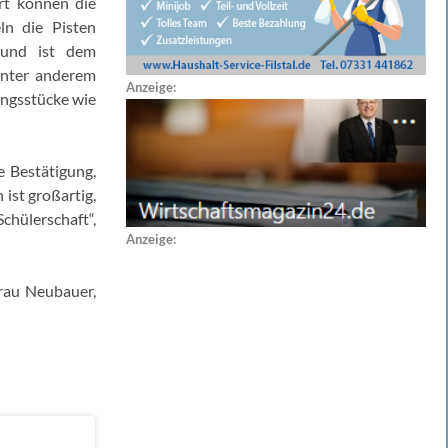
ort können die
n die Pisten
 und ist dem
unter anderem
Anzeige:
ungsstücke wie
e Bestätigung,
ist großartig,
Schülerschaft
“,
Anzeige:
Frau Neubauer,