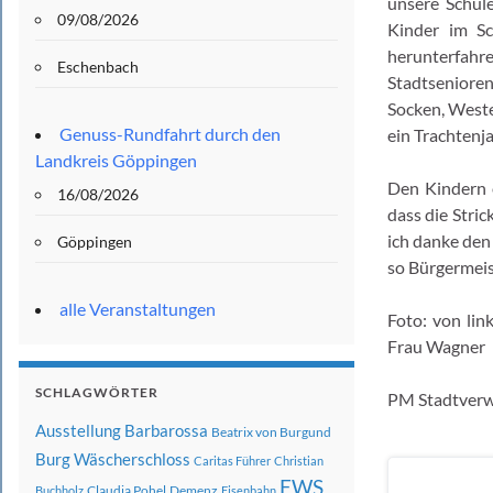
unsere Schül
09/08/2026
Kinder im Sc
herunterfah
Eschenbach
Stadtseniore
Socken, Weste
Genuss-Rundfahrt durch den
ein Trachtenja
Landkreis Göppingen
Den Kindern e
16/08/2026
dass die Strick
ich danke den
Göppingen
so Bürgermeis
alle Veranstaltungen
Foto: von lin
Frau Wagner
SCHLAGWÖRTER
PM Stadtverw
Ausstellung
Barbarossa
Beatrix von Burgund
Burg Wäscherschloss
Caritas Führer
Christian
EWS
Claudia Pohel
Demenz
Buchholz
Eisenbahn