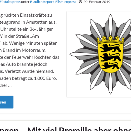
Filstalexpress
unter
Blaulichtreport
,
Filstalexpress
20. Februar 2019
 rückten Einsatzkräfte zu
zeugbrand in Amstetten aus.
Uhr stellte ein 36-Jähriger
 in der Straße „Am
“ ab. Wenige Minuten später
in Brand im Motorraum.
te der Feuerwehr löschten das
Das Auto brannte jedoch
s. Verletzt wurde niemand.
aden beträgt ca. 1.000 Euro.
cher …
esen
ngen – Mit viel Promille aber ohn