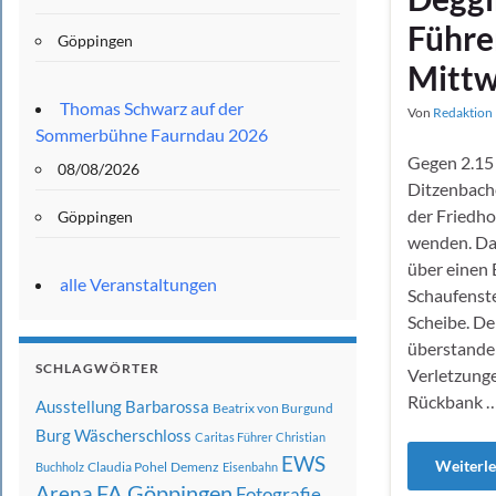
Führe
Göppingen
Mittw
Thomas Schwarz auf der
Von
Redaktion 
Sommerbühne Faurndau 2026
Gegen 2.15 
08/08/2026
Ditzenbach
der Friedho
Göppingen
wenden. Dab
über einen 
alle Veranstaltungen
Schaufenste
Scheibe. De
überstande
SCHLAGWÖRTER
Verletzunge
Rückbank 
Ausstellung
Barbarossa
Beatrix von Burgund
Burg Wäscherschloss
Caritas Führer
Christian
EWS
Weiterl
Claudia Pohel
Demenz
Buchholz
Eisenbahn
FA Göppingen
Arena
Fotografie