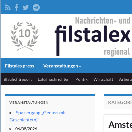
Filstalexpress
Veranstaltungen
Blaulichtreport
Lokalnachrichten
Politik
Wirtschaft
Arbeit
KATEGORI
VERANSTALTUNGEN
Spaziergang „Genuss mit
Geschichte(n)“
Amste
06/08/2026