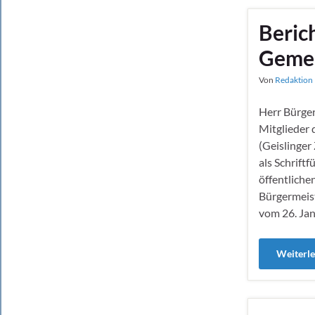
Berich
Gemei
Von
Redaktion 
Herr Bürger
Mitglieder
(Geislinger
als Schrift
öffentlich
Bürgermeist
vom 26. Ja
Weiterl