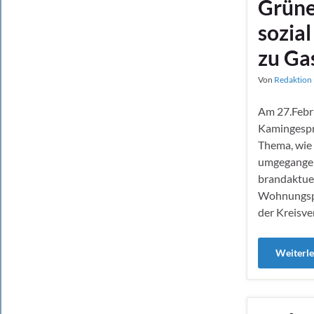
Grüne
sozia
zu Ga
Von
Redaktion 
Am 27.Febr
Kamingesprä
Thema, wie 
umgegangen 
brandaktuel
Wohnungspo
der Kreisve
Weiterl