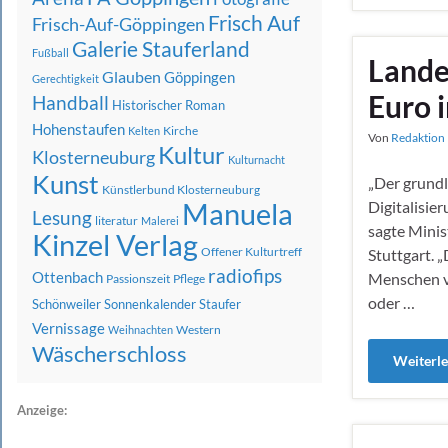
Frisch Auf
Frisch-Auf-Göppingen
Galerie Stauferland
Fußball
Lande
Glauben
Göppingen
Gerechtigkeit
Euro 
Handball
Historischer Roman
Hohenstaufen
Kirche
Kelten
Von
Redaktion 
Kultur
Klosterneuburg
Kulturnacht
Kunst
„Der grundl
Künstlerbund Klosterneuburg
Manuela
Digitalisie
Lesung
literatur
Malerei
sagte Minis
Kinzel Verlag
Offener Kulturtreff
Stuttgart. 
radiofips
Ottenbach
Menschen vo
Passionszeit
Pflege
oder …
Schönweiler
Sonnenkalender
Staufer
Vernissage
Western
Weihnachten
Wäscherschloss
Weiterl
Anzeige: