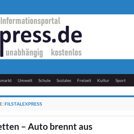
smarkt
Umwelt
Schule
Soziales
Freizeit
Kultur
Sport
E:
FILSTALEXPRESS
tten – Auto brennt aus