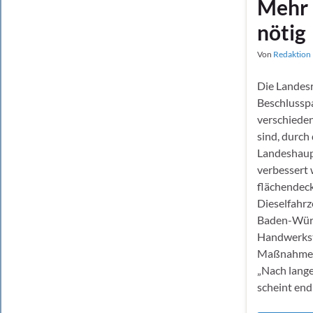
Mehr 
nötig
Von
Redaktion 
Die Landesr
Beschlusspa
verschiede
sind, durch 
Landeshaupt
verbessert 
flächendeck
Dieselfahrz
Baden-Wür
Handwerkst
Maßnahmen s
„Nach lang
scheint en