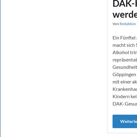
DAK-H
werd
Von
Redaktion 
Ein Fünftel 
macht sich 
Alkohol tri
repräsenta
Gesundheit.
Göppingen 
mit einer a
Krankenhau
Kindern kei
DAK-Gesund
Weiterl