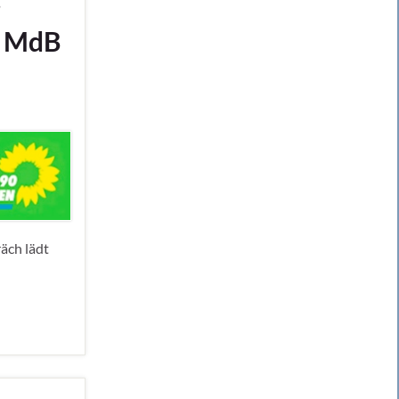
g
n MdB
äch lädt