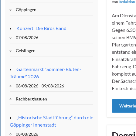
Von
Redaktion 
Göppingen
Am Dienstag
einem Fahr
Konzert: Die Birds Band
Gegen 6.30 
seinen BMW
07/08/2026
Pfarrgarten
Geislingen
entstand e
Einsatzkräf
Fahrzeug. 
Gartenmarkt "Sommer-Blüten-
komplett au
Träume" 2026
Der Sachsch
08/08/2026 - 09/08/2026
Ein technis
Rechberghasuen
Weiterl
„Historische Stadtführung“ durch die
Göppinger Innenstadt
Deggi
08/08/2026