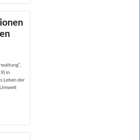
lionen
nen
rwaltung“,
9) in
as Leben der
r Umwelt