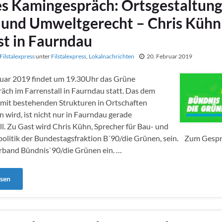
s Kamingespräch: Ortsgestaltun
l und Umweltgerecht – Chris Küh
st in Faurndau
Filstalexpress
unter
Filstalexpress
,
Lokalnachrichten
20. Februar 2019
uar 2019 findet um 19.30Uhr das Grüne
ch im Farrenstall in Faurndau statt. Das dem
mit bestehenden Strukturen in Ortschaften
wird, ist nicht nur in Faurndau gerade
l. Zu Gast wird Chris Kühn, Sprecher für Bau- und
litik der Bundestagsfraktion B´90/die Grünen, sein. Zum Gespr
rband Bündnis`90/die Grünen ein. …
esen