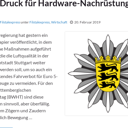
Druck für Hardware-Nachrüstun
Filstalexpress
unter
Filstalexpress
,
Wirtschaft
20. Februar 2019
egierung hat gestern ein
pier veröffentlicht, in dem
ne Maßnahmen aufgeführt
die die Luftqualität in der
stadt Stuttgart weiter
werden soll, um so auch ein
endes Fahrverbot für Euro 5-
euge zu vermeiden. Für den
ttembergischen
ag (BWHT) sind diese
innvoll, aber überfällig.
em Zögern und Zaudern
dlich Bewegung …