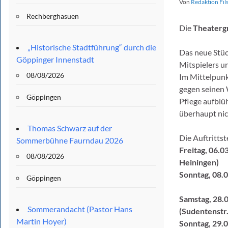
Von
Redaktion Fil
Rechberghasuen
Die
Theaterg
„Historische Stadtführung“ durch die
Das neue Stü
Göppinger Innenstadt
Mitspielers u
08/08/2026
Im Mittelpunk
gegen seinen 
Göppingen
Pflege aufblü
überhaupt nic
Thomas Schwarz auf der
Die Auftrittst
Sommerbühne Faurndau 2026
Freitag, 06.0
08/08/2026
Heiningen)
Sonntag, 08.0
Göppingen
Samstag, 28.
Sommerandacht (Pastor Hans
(Sudentenstr
Martin Hoyer)
Sonntag, 29.