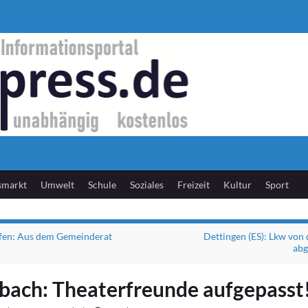
smarkt
Umwelt
Schule
Soziales
Freizeit
Kultur
Sport
fen: Aus dem Gemeinderat
Dettingen (ES): Lkw von
ab
bach: Theaterfreunde aufgepasst