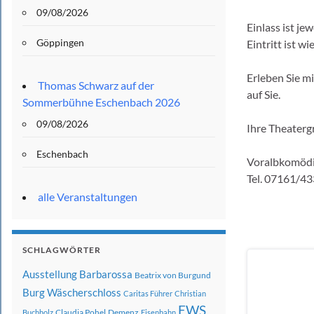
09/08/2026
Einlass ist je
Göppingen
Eintritt ist w
Erleben Sie mi
Thomas Schwarz auf der
auf Sie.
Sommerbühne Eschenbach 2026
09/08/2026
Ihre Theater
Eschenbach
Voralbkomödi
Tel. 07161/4
alle Veranstaltungen
SCHLAGWÖRTER
Ausstellung
Barbarossa
Beatrix von Burgund
Burg Wäscherschloss
Caritas Führer
Christian
EWS
Claudia Pohel
Demenz
Buchholz
Eisenbahn