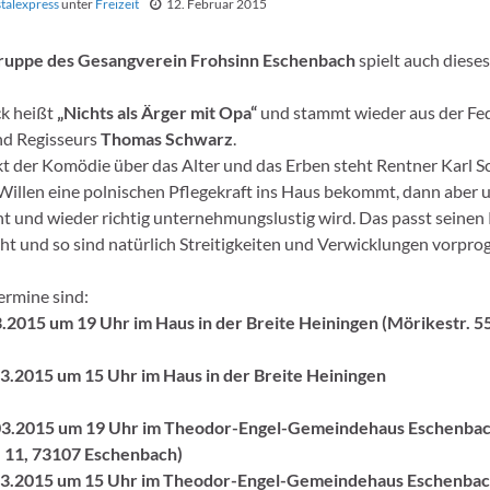
stalexpress
unter
Freizeit
12. Februar 2015
ruppe des Gesangverein Frohsinn Eschenbach
spielt auch dieses
ck heißt
„Nichts als Ärger mit Opa“
und stammt wieder aus der Fe
nd Regisseurs
Thomas Schwarz
.
t der Komödie über das Alter und das Erben steht Rentner Karl Sc
Willen eine polnischen Pflegekraft ins Haus bekommt, dann aber 
ht und wieder richtig unternehmungslustig wird. Das passt seinen
ht und so sind natürlich Streitigkeiten und Verwicklungen vorpro
ermine sind:
3.2015 um 19 Uhr im Haus in der Breite Heiningen (Mörikestr. 5
3.2015 um 15 Uhr im Haus in der Breite Heiningen
03.2015 um 19 Uhr im Theodor-Engel-Gemeindehaus Eschenba
. 11, 73107 Eschenbach)
03.2015 um 15 Uhr im Theodor-Engel-Gemeindehaus Eschenba