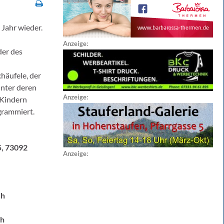
 Jahr wieder.
Anzeige:
der des
häufele, der
unter deren
Anzeige:
 Kindern
grammiert.
5, 73092
Anzeige:
ch
ch