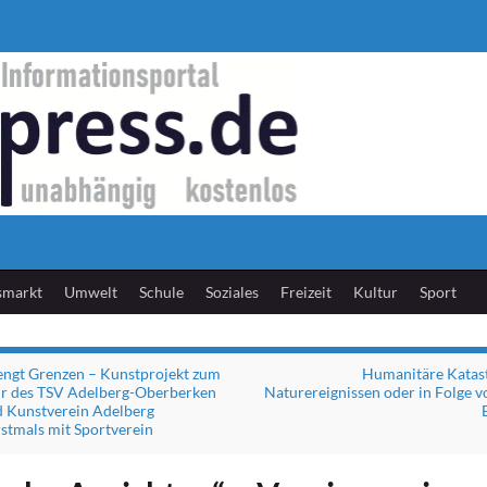
smarkt
Umwelt
Schule
Soziales
Freizeit
Kultur
Sport
engt Grenzen – Kunstprojekt zum
Humanitäre Katas
hr des TSV Adelberg-Oberberken
Naturereignissen oder in Folge v
d Kunstverein Adelberg
rstmals mit Sportverein