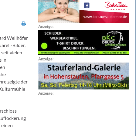
Anzeige:
hard Wellhöfer
arell-Bilder,
seit vielen
Anzeige:
e in
den
che
hre zeigte der
 Kulturmühle
Anzeige:
rschloss
Auflockerung
 einen