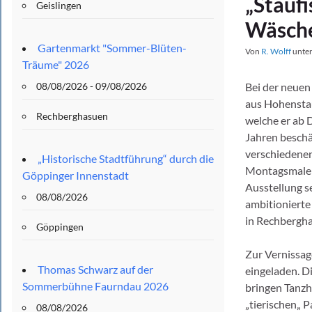
„Staufi
Geislingen
Wäsche
Gartenmarkt "Sommer-Blüten-
Von
R. Wolff
unte
Träume" 2026
08/08/2026 - 09/08/2026
Bei der neuen
aus Hohenstauf
Rechberghasuen
welche er ab D
Jahren beschäf
verschiedenen
„Historische Stadtführung“ durch die
Montagsmalern
Göppinger Innenstadt
Ausstellung s
08/08/2026
ambitionierte
in Rechbergh
Göppingen
Zur Vernissag
Thomas Schwarz auf der
eingeladen. D
Sommerbühne Faurndau 2026
bringen Tanzh
„tierischen„ P
08/08/2026