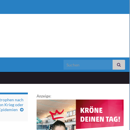
Search for:
Anzeige:
trophen nach
on Krieg oder
Epidemien