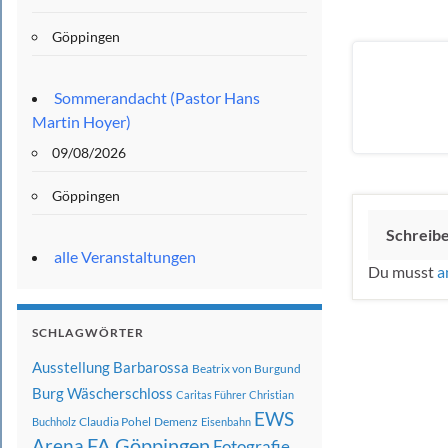
Göppingen
Sommerandacht (Pastor Hans
Martin Hoyer)
09/08/2026
Göppingen
Schreib
alle Veranstaltungen
Du musst
a
SCHLAGWÖRTER
Ausstellung
Barbarossa
Beatrix von Burgund
Burg Wäscherschloss
Caritas Führer
Christian
EWS
Claudia Pohel
Demenz
Buchholz
Eisenbahn
FA Göppingen
Arena
Fotografie