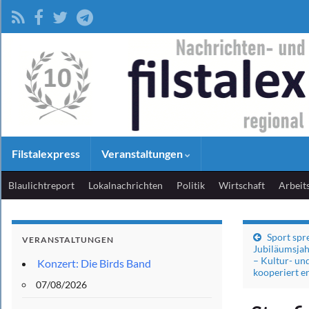
Filstalexpress
Veranstaltungen
Blaulichtreport
Lokalnachrichten
Politik
Wirtschaft
Arbeit
Sport spr
VERANSTALTUNGEN
Jubiläumsja
– Kultur- un
Konzert: Die Birds Band
kooperiert e
07/08/2026