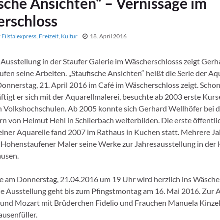
sche Ansichten“ – Vernissage im
rschloss
r
Filstalexpress
,
Freizeit
,
Kultur
18. April 2016
 Ausstellung in der Staufer Galerie im Wäscherschlosss zeigt Ger
en seine Arbeiten. „Staufische Ansichten“ heißt die Serie der Aqu
onnerstag, 21. April 2016 im Café im Wäscherschloss zeigt. Schon 
tigt er sich mit der Aquarellmalerei, besuchte ab 2003 erste Kurs
 Volkshochschulen. Ab 2005 konnte sich Gerhard Wellhöfer bei 
 von Helmut Hehl in Schlierbach weiterbilden. Die erste öffentli
einer Aquarelle fand 2007 im Rathaus in Kuchen statt. Mehrere Ja
 Hohenstaufener Maler seine Werke zur Jahresausstellung in der
ausen.
e am Donnerstag, 21.04.2016 um 19 Uhr wird herzlich ins Wäsche
ie Ausstellung geht bis zum Pfingstmontag am 16. Mai 2016. Zur 
und Mozart mit Brüderchen Fidelio und Frauchen Manuela Kinzel
ausenfüller.