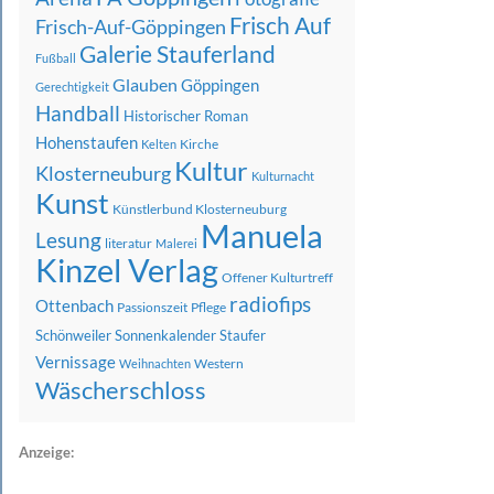
Frisch Auf
Frisch-Auf-Göppingen
Galerie Stauferland
Fußball
Glauben
Göppingen
Gerechtigkeit
Handball
Historischer Roman
Hohenstaufen
Kirche
Kelten
Kultur
Klosterneuburg
Kulturnacht
Kunst
Künstlerbund Klosterneuburg
Manuela
Lesung
literatur
Malerei
Kinzel Verlag
Offener Kulturtreff
radiofips
Ottenbach
Passionszeit
Pflege
Schönweiler
Sonnenkalender
Staufer
Vernissage
Western
Weihnachten
Wäscherschloss
Anzeige: