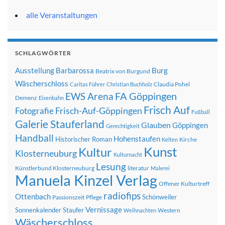
alle Veranstaltungen
SCHLAGWÖRTER
Ausstellung
Barbarossa
Burg
Beatrix von Burgund
Wäscherschloss
Claudia Pohel
Caritas Führer
Christian Buchholz
FA Göppingen
EWS Arena
Demenz
Eisenbahn
Frisch Auf
Frisch-Auf-Göppingen
Fotografie
Fußball
Galerie Stauferland
Glauben
Göppingen
Gerechtigkeit
Handball
Hohenstaufen
Historischer Roman
Kirche
Kelten
Kunst
Kultur
Klosterneuburg
Kulturnacht
Lesung
Künstlerbund Klosterneuburg
literatur
Malerei
Manuela Kinzel Verlag
Offener Kulturtreff
radiofips
Ottenbach
Schönweiler
Passionszeit
Pflege
Vernissage
Sonnenkalender
Staufer
Western
Weihnachten
Wäscherschloss