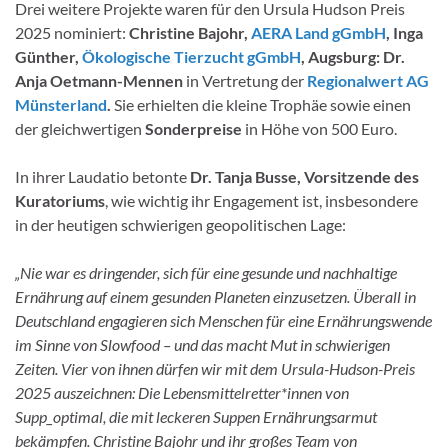
Drei weitere Projekte waren für den Ursula Hudson Preis
2025 nominiert:
Christine Bajohr,
AERA Land gGmbH
, Inga
Günther,
Ökologische Tierzucht gGmbH
, Augsburg: Dr.
Anja Oetmann-Mennen
in Vertretung der
Regionalwert AG
Münsterland
.
Sie erhielten die kleine Trophäe sowie einen
der gleichwertigen
Sonderpreise
in Höhe von 500 Euro.
In ihrer Laudatio betonte
Dr. Tanja Busse, Vorsitzende des
Kuratoriums
, wie wichtig ihr Engagement ist, insbesondere
in der heutigen schwierigen geopolitischen Lage:
„Nie war es dringender, sich für eine gesunde und nachhaltige
Ernährung auf einem gesunden Planeten einzusetzen. Überall in
Deutschland engagieren sich Menschen für eine Ernährungswende
im Sinne von Slowfood – und das macht Mut in schwierigen
Zeiten. Vier von ihnen dürfen wir mit dem Ursula-Hudson-Preis
2025 auszeichnen: Die Lebensmittelretter*innen von
Supp_optimal, die mit leckeren Suppen Ernährungsarmut
bekämpfen. Christine Bajohr und ihr großes Team von