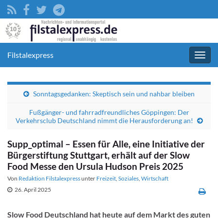
Filstalexpress
Navig
umsc
Sonntagsgedanken: Skeptisch sein und nahbar bleiben
Fußgänger- und fahrradfreundliches Göppingen: Der
Verkehrsclub Deutschland nimmt die Herausforderung an!
Supp_optimal – Essen für Alle, eine Initiative der
Bürgerstiftung Stuttgart, erhält auf der Slow
Food Messe den Ursula Hudson Preis 2025
Von
Redaktion Filstalexpress
unter
Freizeit
,
Soziales
,
Wirtschaft
26. April 2025
Slow Food Deutschland hat heute auf dem Markt des guten