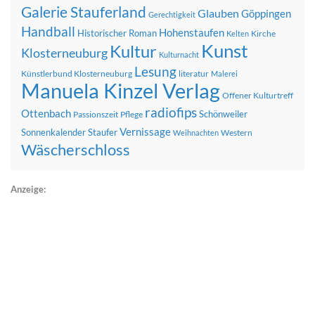
Galerie Stauferland
Glauben
Göppingen
Gerechtigkeit
Handball
Hohenstaufen
Historischer Roman
Kirche
Kelten
Kunst
Kultur
Klosterneuburg
Kulturnacht
Lesung
Künstlerbund Klosterneuburg
literatur
Malerei
Manuela Kinzel Verlag
Offener Kulturtreff
radiofips
Ottenbach
Schönweiler
Passionszeit
Pflege
Vernissage
Sonnenkalender
Staufer
Western
Weihnachten
Wäscherschloss
Anzeige: