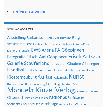
alle Veranstaltungen
SCHLAGWÖRTER
Ausstellung
Barbarossa
Burg
Beatrix von Burgund
Wäscherschloss
Claudia Pohel
Caritas Führer
Christian Buchholz
FA Göppingen
EWS Arena
Demenz
Eisenbahn
Frisch Auf
Frisch-Auf-Göppingen
Fotografie
Fußball
Galerie Stauferland
Glauben
Göppingen
Gerechtigkeit
Handball
Hohenstaufen
Historischer Roman
Kirche
Kelten
Kunst
Kultur
Klosterneuburg
Kulturnacht
Lesung
Künstlerbund Klosterneuburg
literatur
Malerei
Manuela Kinzel Verlag
Offener Kulturtreff
radiofips
Ottenbach
Schönweiler
Passionszeit
Pflege
Vernissage
Sonnenkalender
Staufer
Western
Weihnachten