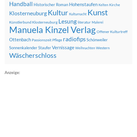
Handball
Hohenstaufen
Historischer Roman
Kirche
Kelten
Kunst
Kultur
Klosterneuburg
Kulturnacht
Lesung
Künstlerbund Klosterneuburg
literatur
Malerei
Manuela Kinzel Verlag
Offener Kulturtreff
radiofips
Ottenbach
Schönweiler
Passionszeit
Pflege
Vernissage
Sonnenkalender
Staufer
Western
Weihnachten
Wäscherschloss
Anzeige: