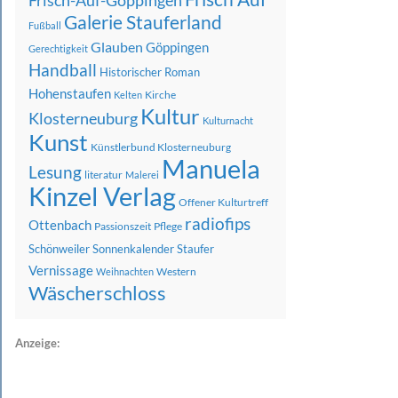
Frisch-Auf-Göppingen
Galerie Stauferland
Fußball
Glauben
Göppingen
Gerechtigkeit
Handball
Historischer Roman
Hohenstaufen
Kirche
Kelten
Kultur
Klosterneuburg
Kulturnacht
Kunst
Künstlerbund Klosterneuburg
Manuela
Lesung
literatur
Malerei
Kinzel Verlag
Offener Kulturtreff
radiofips
Ottenbach
Passionszeit
Pflege
Schönweiler
Sonnenkalender
Staufer
Vernissage
Western
Weihnachten
Wäscherschloss
Anzeige: