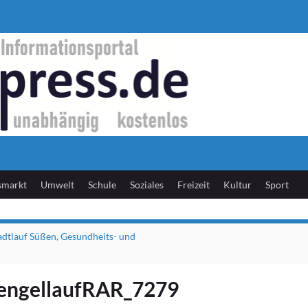
smarkt
Umwelt
Schule
Soziales
Freizeit
Kultur
Sport
tadtlauf Süßen, Gesundheits- und
engellaufRAR_7279