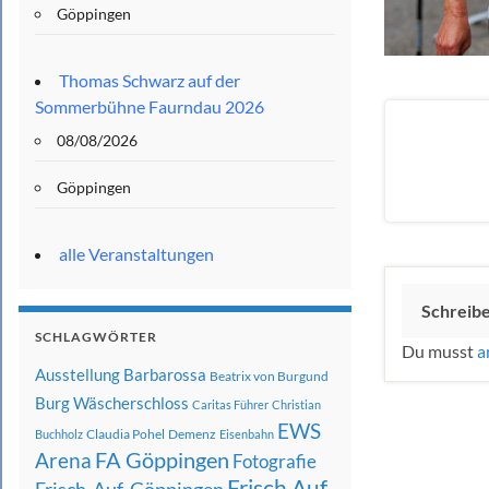
Göppingen
Thomas Schwarz auf der
Sommerbühne Faurndau 2026
08/08/2026
Göppingen
alle Veranstaltungen
Schreib
SCHLAGWÖRTER
Du musst
a
Ausstellung
Barbarossa
Beatrix von Burgund
Burg Wäscherschloss
Caritas Führer
Christian
EWS
Claudia Pohel
Demenz
Buchholz
Eisenbahn
FA Göppingen
Arena
Fotografie
Frisch Auf