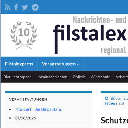
Filstalexpress
Veranstaltungen
Blaulichtreport
Lokalnachrichten
Politik
Wirtschaft
Arbeit
Bilder: S
VERANSTALTUNGEN
Fitnesslauf
Konzert: Die Birds Band
Schutz
07/08/2026