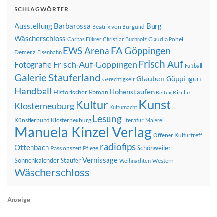
SCHLAGWÖRTER
Ausstellung
Barbarossa
Burg
Beatrix von Burgund
Wäscherschloss
Claudia Pohel
Caritas Führer
Christian Buchholz
FA Göppingen
EWS Arena
Demenz
Eisenbahn
Frisch Auf
Frisch-Auf-Göppingen
Fotografie
Fußball
Galerie Stauferland
Glauben
Göppingen
Gerechtigkeit
Handball
Hohenstaufen
Historischer Roman
Kirche
Kelten
Kunst
Kultur
Klosterneuburg
Kulturnacht
Lesung
Künstlerbund Klosterneuburg
literatur
Malerei
Manuela Kinzel Verlag
Offener Kulturtreff
radiofips
Ottenbach
Schönweiler
Passionszeit
Pflege
Vernissage
Sonnenkalender
Staufer
Western
Weihnachten
Wäscherschloss
Anzeige: