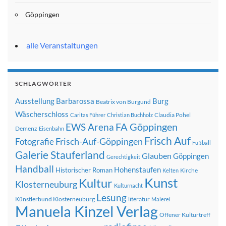
Göppingen
alle Veranstaltungen
SCHLAGWÖRTER
Ausstellung
Barbarossa
Burg
Beatrix von Burgund
Wäscherschloss
Claudia Pohel
Caritas Führer
Christian Buchholz
FA Göppingen
EWS Arena
Demenz
Eisenbahn
Frisch Auf
Frisch-Auf-Göppingen
Fotografie
Fußball
Galerie Stauferland
Glauben
Göppingen
Gerechtigkeit
Handball
Hohenstaufen
Historischer Roman
Kirche
Kelten
Kunst
Kultur
Klosterneuburg
Kulturnacht
Lesung
Künstlerbund Klosterneuburg
literatur
Malerei
Manuela Kinzel Verlag
Offener Kulturtreff