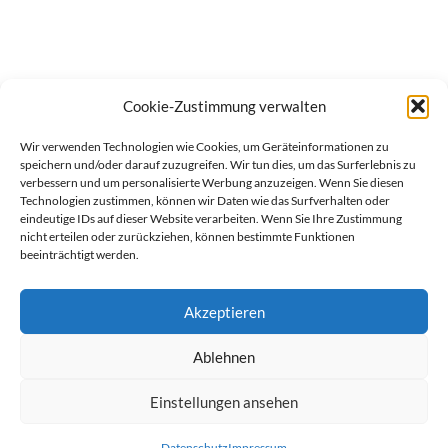
Cookie-Zustimmung verwalten
Wir verwenden Technologien wie Cookies, um Geräteinformationen zu
speichern und/oder darauf zuzugreifen. Wir tun dies, um das Surferlebnis zu
verbessern und um personalisierte Werbung anzuzeigen. Wenn Sie diesen
Technologien zustimmen, können wir Daten wie das Surfverhalten oder
eindeutige IDs auf dieser Website verarbeiten. Wenn Sie Ihre Zustimmung
nicht erteilen oder zurückziehen, können bestimmte Funktionen
beeinträchtigt werden.
Akzeptieren
Ablehnen
werben auf Filstalexpress
Team
Impressum
Datenschutz
Einstellungen ansehen
© Copyright Filstalexpress.de.
Datenschutz
Impressum