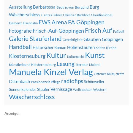
Ausstellung
Barbarossa
Burg
Beatrix von Burgund
Wäscherschloss
Claudia Pohel
Caritas Führer
Christian Buchholz
FA Göppingen
EWS Arena
Demenz
Eisenbahn
Frisch Auf
Frisch-Auf-Göppingen
Fotografie
Fußball
Galerie Stauferland
Glauben
Göppingen
Gerechtigkeit
Handball
Hohenstaufen
Historischer Roman
Kirche
Kelten
Kunst
Kultur
Klosterneuburg
Kulturnacht
Lesung
Künstlerbund Klosterneuburg
literatur
Malerei
Manuela Kinzel Verlag
Offener Kulturtreff
radiofips
Ottenbach
Schönweiler
Passionszeit
Pflege
Vernissage
Sonnenkalender
Staufer
Western
Weihnachten
Wäscherschloss
Anzeige: