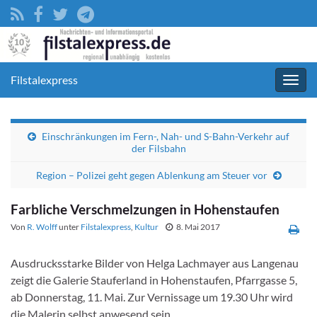
Filstalexpress
Navig
umsc
Einschränkungen im Fern-, Nah- und S-Bahn-Verkehr auf
der Filsbahn
Region – Polizei geht gegen Ablenkung am Steuer vor
Farbliche Verschmelzungen in Hohenstaufen
Von
R. Wolff
unter
Filstalexpress
,
Kultur
8. Mai 2017
Ausdrucksstarke Bilder von Helga Lachmayer aus Langenau
zeigt die Galerie Stauferland in Hohenstaufen, Pfarrgasse 5,
ab Donnerstag, 11. Mai. Zur Vernissage um 19.30 Uhr wird
die Malerin selbst anwesend sein.