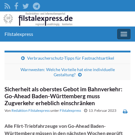
Filstalexpress
Navig
umsc
Verbraucherschutz-Tipps für Fastnachtsartikel
Warnwesten: Welche Vorteile hat eine individuelle
Gestaltung?
Sicherheit als oberstes Gebot im Bahnverkehr:
Go-Ahead Baden-Württemberg muss
Zugverkehr erheblich einschränken
Von
Redaktion Filstalexpress
unter
Filstalexpress
13. Februar 2023
Alle Flirt-Triebfahrzeuge von Go-Ahead Baden-
Württemberg müssen in den nächsten Wochen geprüft