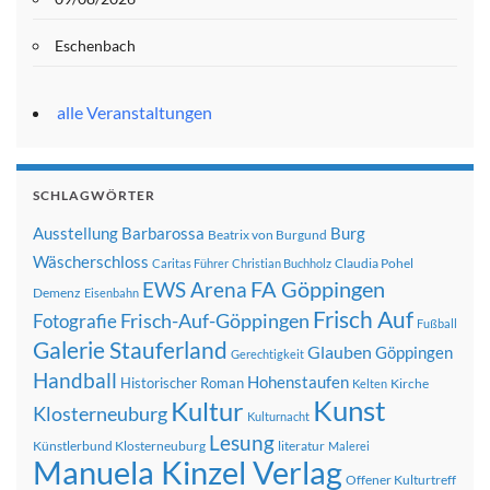
Eschenbach
alle Veranstaltungen
SCHLAGWÖRTER
Ausstellung
Barbarossa
Burg
Beatrix von Burgund
Wäscherschloss
Claudia Pohel
Caritas Führer
Christian Buchholz
FA Göppingen
EWS Arena
Demenz
Eisenbahn
Frisch Auf
Frisch-Auf-Göppingen
Fotografie
Fußball
Galerie Stauferland
Glauben
Göppingen
Gerechtigkeit
Handball
Hohenstaufen
Historischer Roman
Kirche
Kelten
Kunst
Kultur
Klosterneuburg
Kulturnacht
Lesung
Künstlerbund Klosterneuburg
literatur
Malerei
Manuela Kinzel Verlag
Offener Kulturtreff