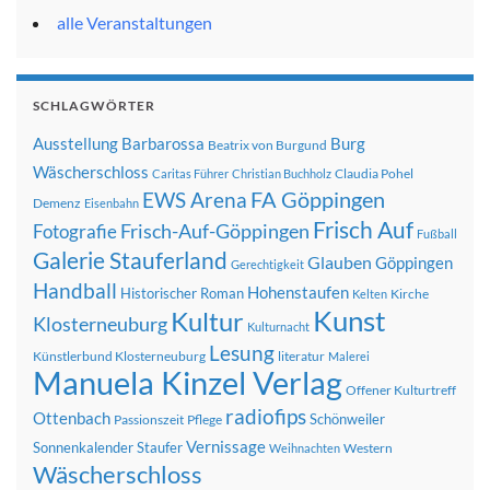
alle Veranstaltungen
SCHLAGWÖRTER
Ausstellung
Barbarossa
Burg
Beatrix von Burgund
Wäscherschloss
Claudia Pohel
Caritas Führer
Christian Buchholz
FA Göppingen
EWS Arena
Demenz
Eisenbahn
Frisch Auf
Frisch-Auf-Göppingen
Fotografie
Fußball
Galerie Stauferland
Glauben
Göppingen
Gerechtigkeit
Handball
Hohenstaufen
Historischer Roman
Kirche
Kelten
Kunst
Kultur
Klosterneuburg
Kulturnacht
Lesung
Künstlerbund Klosterneuburg
literatur
Malerei
Manuela Kinzel Verlag
Offener Kulturtreff
radiofips
Ottenbach
Schönweiler
Passionszeit
Pflege
Vernissage
Sonnenkalender
Staufer
Western
Weihnachten
Wäscherschloss