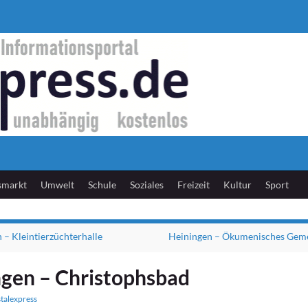
smarkt
Umwelt
Schule
Soziales
Freizeit
Kultur
Sport
 – Kleintierzüchterhalle
Heiningen – Ökumenisches Gem
gen – Christophsbad
stalexpress