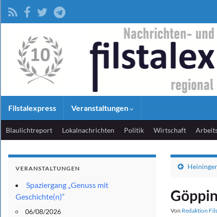
Filstalexpress
Veranstaltungen
Blaulichtreport
Lokalnachrichten
Politik
Wirtschaft
Arbeit
Heiningen
VERANSTALTUNGEN
Spaziergang „Genuss mit
Göppin
Geschichte(n)“
Von
Redaktion Fil
06/08/2026