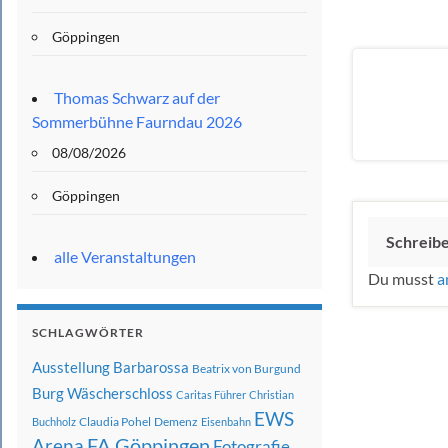
Göppingen
Thomas Schwarz auf der
Sommerbühne Faurndau 2026
08/08/2026
Göppingen
Schreib
alle Veranstaltungen
Du musst
a
SCHLAGWÖRTER
Ausstellung
Barbarossa
Beatrix von Burgund
Burg Wäscherschloss
Caritas Führer
Christian
EWS
Claudia Pohel
Demenz
Buchholz
Eisenbahn
FA Göppingen
Arena
Fotografie