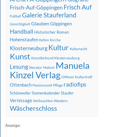
Frisch Auf
Frisch-Auf-Göppingen
Galerie Stauferland
Fußball
Glauben
Göppingen
Gerechtigkeit
Handball
Historischer Roman
Hohenstaufen
Kirche
Kelten
Kultur
Klosterneuburg
Kulturnacht
Kunst
Künstlerbund Klosterneuburg
Manuela
Lesung
literatur
Malerei
Kinzel Verlag
Offener Kulturtreff
radiofips
Ottenbach
Passionszeit
Pflege
Schönweiler
Sonnenkalender
Staufer
Vernissage
Western
Weihnachten
Wäscherschloss
Anzeige: