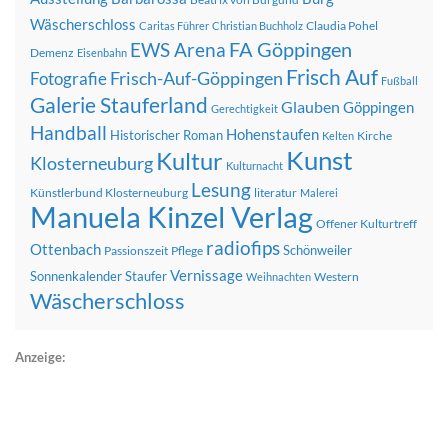
Wäscherschloss
Claudia Pohel
Caritas Führer
Christian Buchholz
FA Göppingen
EWS Arena
Demenz
Eisenbahn
Frisch Auf
Frisch-Auf-Göppingen
Fotografie
Fußball
Galerie Stauferland
Glauben
Göppingen
Gerechtigkeit
Handball
Hohenstaufen
Historischer Roman
Kirche
Kelten
Kunst
Kultur
Klosterneuburg
Kulturnacht
Lesung
Künstlerbund Klosterneuburg
literatur
Malerei
Manuela Kinzel Verlag
Offener Kulturtreff
radiofips
Ottenbach
Schönweiler
Passionszeit
Pflege
Vernissage
Sonnenkalender
Staufer
Western
Weihnachten
Wäscherschloss
Anzeige: