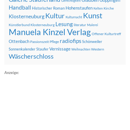
Göppingen
Gerechtigkeit
Handball
Hohenstaufen
Historischer Roman
Kirche
Kelten
Kunst
Kultur
Klosterneuburg
Kulturnacht
Lesung
Künstlerbund Klosterneuburg
literatur
Malerei
Manuela Kinzel Verlag
Offener Kulturtreff
radiofips
Ottenbach
Schönweiler
Passionszeit
Pflege
Vernissage
Sonnenkalender
Staufer
Western
Weihnachten
Wäscherschloss
Anzeige: