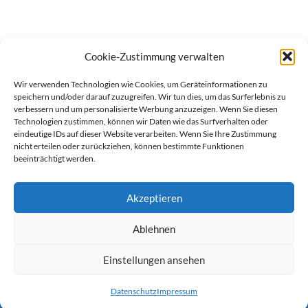
Cookie-Zustimmung verwalten
Wir verwenden Technologien wie Cookies, um Geräteinformationen zu
speichern und/oder darauf zuzugreifen. Wir tun dies, um das Surferlebnis zu
verbessern und um personalisierte Werbung anzuzeigen. Wenn Sie diesen
Technologien zustimmen, können wir Daten wie das Surfverhalten oder
eindeutige IDs auf dieser Website verarbeiten. Wenn Sie Ihre Zustimmung
nicht erteilen oder zurückziehen, können bestimmte Funktionen
beeinträchtigt werden.
Akzeptieren
Ablehnen
werben auf Filstalexpress
Team
Impressum
Datenschutz
Einstellungen ansehen
© Copyright Filstalexpress.de.
Datenschutz
Impressum
Powered by Matthias Hehn,
MyWebstage.de
.