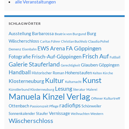
alle Veranstaltungen
SCHLAGWÖRTER
Ausstellung
Barbarossa
Burg
Beatrix von Burgund
Wäscherschloss
Claudia Pohel
Caritas Führer
Christian Buchholz
FA Göppingen
EWS Arena
Demenz
Eisenbahn
Frisch Auf
Frisch-Auf-Göppingen
Fotografie
Fußball
Galerie Stauferland
Glauben
Göppingen
Gerechtigkeit
Handball
Hohenstaufen
Historischer Roman
Kirche
Kelten
Kunst
Kultur
Klosterneuburg
Kulturnacht
Lesung
Künstlerbund Klosterneuburg
literatur
Malerei
Manuela Kinzel Verlag
Offener Kulturtreff
radiofips
Ottenbach
Schönweiler
Passionszeit
Pflege
Vernissage
Sonnenkalender
Staufer
Western
Weihnachten
Wäscherschloss